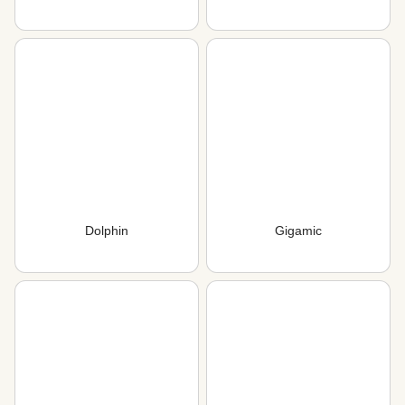
Dolphin
Gіgamіc