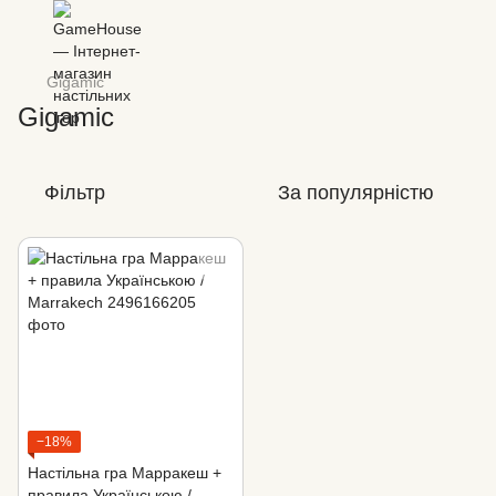
Gіgamіc
Gіgamіc
Фільтр
За популярністю
−18%
Настільна гра Марракеш +
правила Українською /