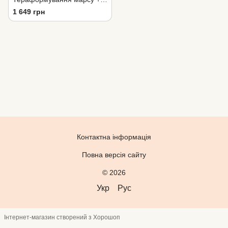
правила Українською /
1 649 грн
Terraforming mars
Контактна інформація
Повна версія сайту
© 2026
Укр
Рус
Інтернет-магазин створений з Хорошоп