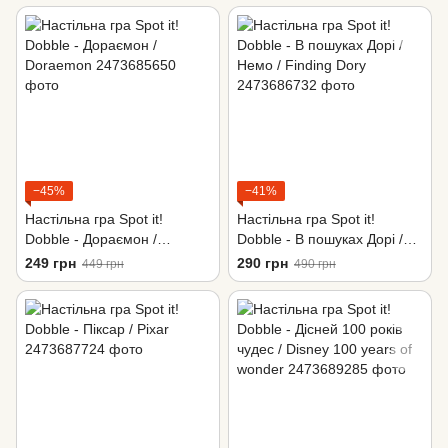
−45%
−41%
Настільна гра Spot it!
Настільна гра Spot it!
Dobble - Дораємон /
Dobble - В пошуках Дорі /
Doraemon
Немо / Finding Dory
249 грн
290 грн
449 грн
490 грн