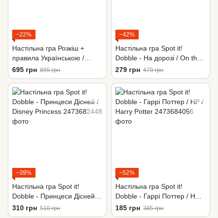
−22%
−42%
Настільна гра Розкіш +
Настільна гра Spot it!
правила Українською /
Dobble - На дорозі / On the
Splendor
road
695 грн
279 грн
895 грн
479 грн
−39%
−52%
Настільна гра Spot it!
Настільна гра Spot it!
Dobble - Принцеси Дісней /
Dobble - Гаррі Поттер / HP /
Disney Princess
Harry Potter
310 грн
185 грн
510 грн
385 грн