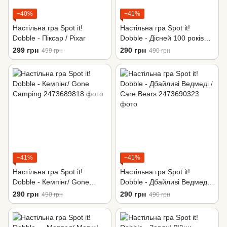
−40%
−41%
Настільна гра Spot it!
Настільна гра Spot it!
Dobble - Піксар / Pixar
Dobble - Дісней 100 років
чудес / Disney 100 years of
299 грн
290 грн
499 грн
490 грн
wonder
−41%
−41%
Настільна гра Spot it!
Настільна гра Spot it!
Dobble - Кемпінг/ Gone
Dobble - Дбайливі Ведмеді /
Camping
Care Bears
290 грн
290 грн
490 грн
490 грн