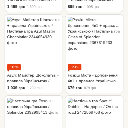
Anniversary Edition /
Dixit Stella
1 499 грн
895 грн
1 699 грн
1 095 грн
Настільна гра Колонізатори
−16%
−23%
Азул: Майстер Шоколатьє +
Розкіш Міста - Доповнення
правила Українською /
4в1 + правила Українською
Настільна гра Azul Master
/ Настільна гра Cities of
1 039 грн
679 грн
1 239 грн
879 грн
Chocolatier
Splendor expansions