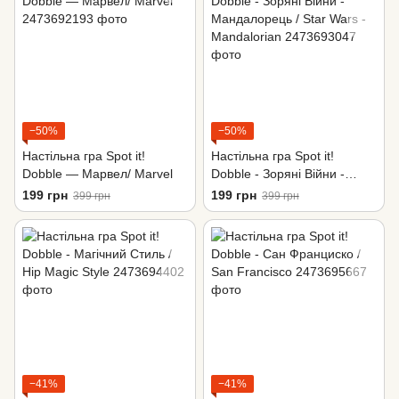
−50%
−50%
Настільна гра Spot it!
Настільна гра Spot it!
Dobble — Марвел/ Marvel
Dobble - Зоряні Війни -
Мандалорець / Star Wars -
199 грн
199 грн
399 грн
399 грн
Mandalorian
−41%
−41%