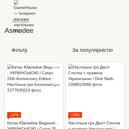
Asmodee
Asmodee
Фільтр
За популярністю
−12%
−18%
Катан Ювілейне Видання -
Настільна гра Діксіт Стелла
УКРАЇНСЬКОЮ / Catan 25th
+ правила Українською /