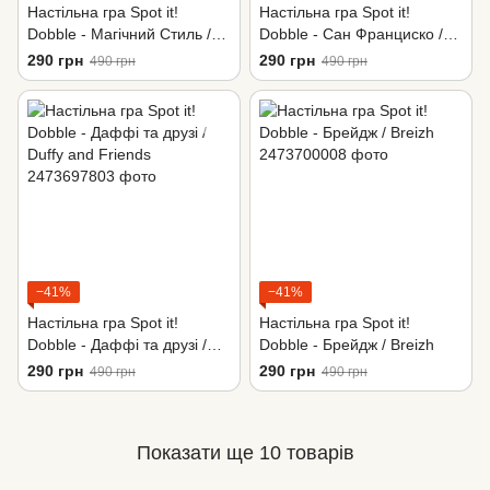
Настільна гра Spot it!
Настільна гра Spot it!
Dobble - Магічний Стиль /
Dobble - Сан Франциско /
Hip Magic Style
San Francisco
290 грн
290 грн
490 грн
490 грн
−41%
−41%
Настільна гра Spot it!
Настільна гра Spot it!
Dobble - Даффі та друзі /
Dobble - Брейдж / Breizh
Duffy and Friends
290 грн
290 грн
490 грн
490 грн
Показати ще 10 товарів