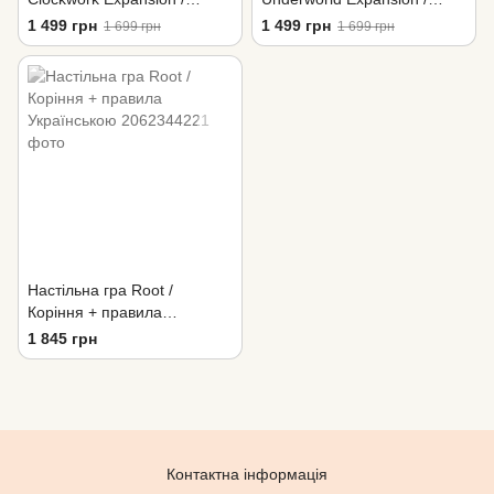
Коріння Механізми
Коріння: Підземний світ /
1 499 грн
1 499 грн
1 699 грн
1 699 грн
Доповнення
Доповнення
Настільна гра Root /
Коріння + правила
Українською
1 845 грн
Контактна інформація