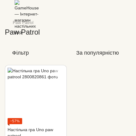
Paw Patrol
Paw Patrol
Фільтр
За популярністю
−57%
Настільна гра Uno paw
patrool