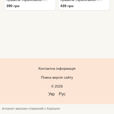
Саботер / Гноми шкідники
Saboteur 2 / Гноми
390 грн
439 грн
Шкідники 2
Контактна інформація
Повна версія сайту
© 2026
Укр
Рус
Інтернет-магазин створений з Хорошоп