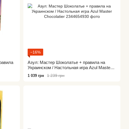
−16%
равила
Азул: Мастер Шоколатье + правила на
Украинском / Настольная игра Azul Master
Chocolatier
1 239 грн
1 039 грн