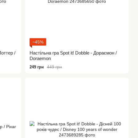
−45%
Поттер /
Настільна гра Spot it! Dobble - Дораємон /
Doraemon
449 грн
249 грн