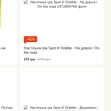
−42%
 на
Настільна гра Spot it! Dobble - На дорозі / On
the road
479 грн
279 грн