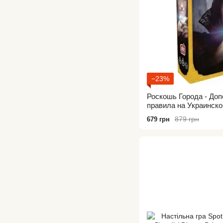
−23%
Роскошь Города - Доп
правила на Украинско
Cities of Splendor exp
879 грн
679 грн