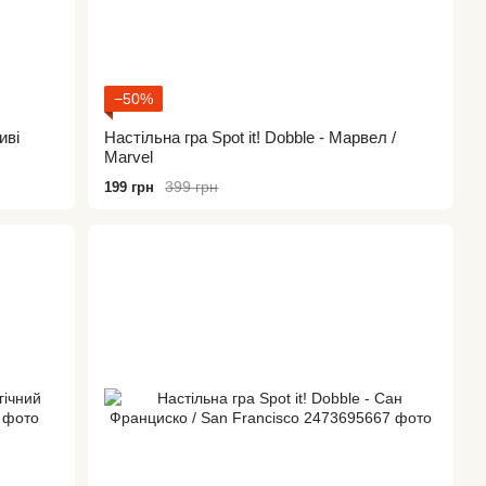
−50%
иві
Настільна гра Spot it! Dobble - Марвел /
Marvel
399 грн
199 грн