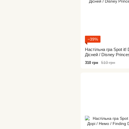
−39%
Настільна гра Spot it!
Дісней / Disney Prince
510 грн
310 грн