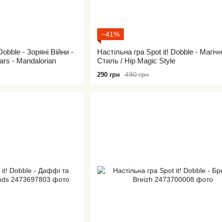
−41%
Dobble - Зоряні Війни -
Настільна гра Spot it! Dobble - Магіч
rs - Mandalorian
Стиль / Hip Magic Style
490 грн
290 грн