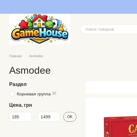
Перейти к основному контенту
Главная
Asmodee
Asmodee
Раздел
30
Корневая группа
Цена, грн
От Цена, грн
До Цена, грн
OK