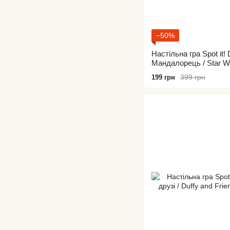
−50%
Настільна гра Spot it! 
Мандалорець / Star Wa
399 грн
199 грн