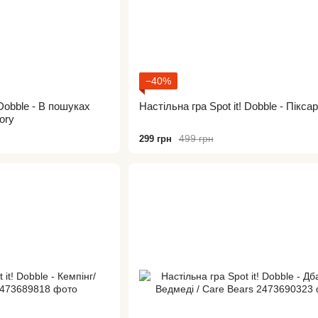
−40%
 Dobble - В пошуках
Настільна гра Spot it! Dobble - Піксар
Dory
499 грн
299 грн