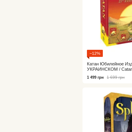
−12%
Катан Юбилейное Изд
УКРАИНСКОМ / Catan 
Edition / Настольная 
1 699 грн
1 499 грн