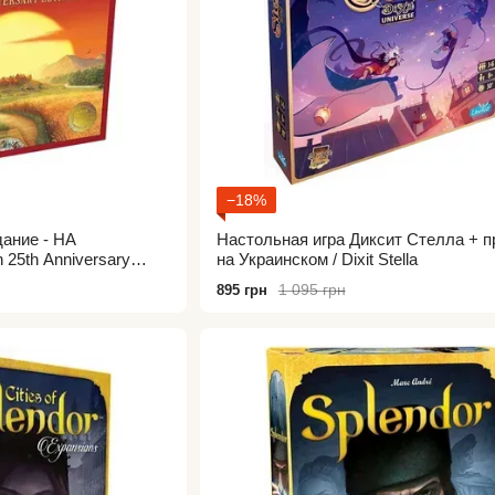
−18%
ание - НА
Настольная игра Диксит Стелла + п
25th Anniversary
на Украинском / Dixit Stella
игра Колонизаторы
1 095 грн
895 грн