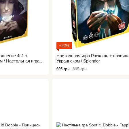
−22%
олнение 4в1 +
Настольная игра Роскошь + правила
м / Настольная игра
Украинском / Splendor
ansions
895 грн
695 грн