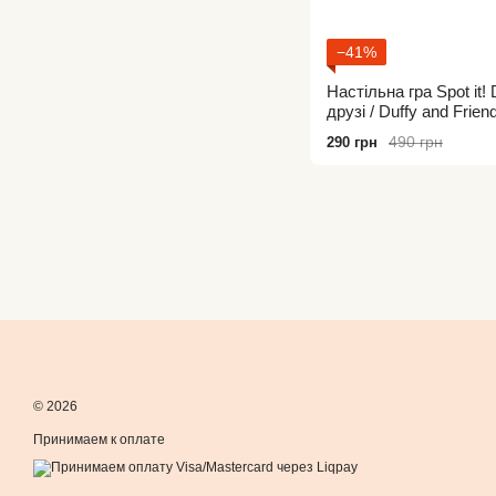
−41%
Настільна гра Spot it!
друзі / Duffy and Frien
490 грн
290 грн
© 2026
Принимаем к оплате