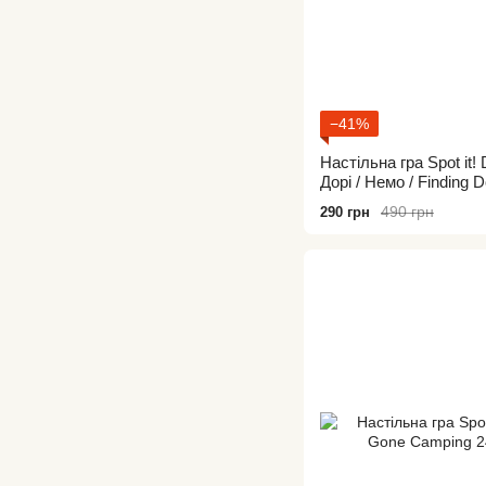
−41%
Настільна гра Spot it!
Дорі / Немо / Finding 
490 грн
290 грн