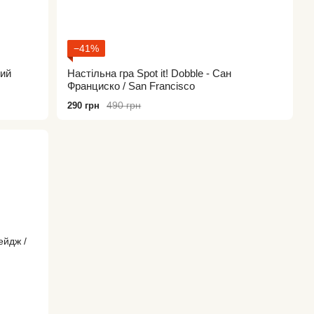
−41%
ний
Настільна гра Spot it! Dobble - Сан
Франциско / San Francisco
490 грн
290 грн