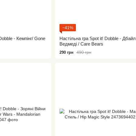
−41%
 Dobble - Кемпінг/ Gone
Настільна гра Spot it! Dobble - Дбайл
Ведмеді / Care Bears
490 грн
290 грн