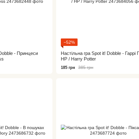
−52%
 Dobble - Принцеси
Настільна гра Spot it! Dobble - Гаррі 
ss
HP / Harry Potter
385 грн
185 грн