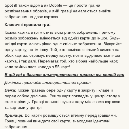
Spot it! також відома як Dobble — це проста гра на
розпізнавання образів, у якій гравці намагаються знайти
зображення на двох картках.
Класичні правила гри:
Кожна картка в грі містить вісім різних зображень, причому
розмір зображень змінюється від однієї карти до іншої. Будь-
які дві карти мають рівно одне спільне зображення. Відкрийте
одну картку, потім іншу. Той, хто помічає спільний символ на
обох картах, отримує першу картку, потім відкривається інша
картка, і так далі. Перемагає той, хто зібрав найбільше карт,
коли закінчилася колода з 55 карт!
В цій грі є багато альтернативних правил та версій гри
Декілька прикладів альтернативних правил:
Вежа:
Кожен гравець бере одну карту в закриту і кладе її
перед собою долілиць. Решту карт покладіть у центрі столу у
стос горілиць. Гравці повинні шукати пару між своєю карткою
та картами у центрі.
Криниця:
Всі карти розміщуються втемну перед гравцями.
Гравці повинні викидати свої карти, знаходячи ідентичні
зображення.