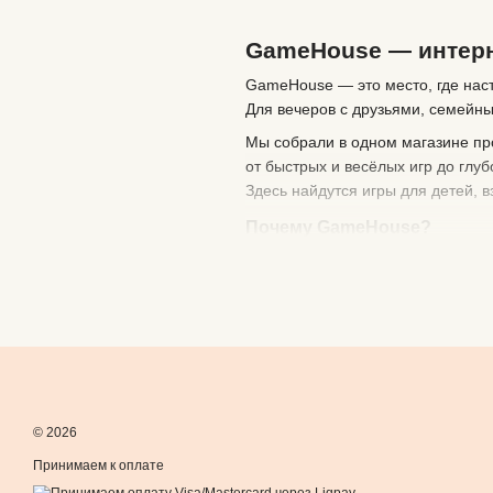
GameHouse — интерн
GameHouse — это место, где наст
Для вечеров с друзьями, семейны
Мы собрали в одном магазине пр
от быстрых и весёлых игр до глу
Здесь найдутся игры для детей, в
Почему GameHouse?
большой выбор настольных и
самые низкие цены на рынке
ежедневная отправка по Укра
честные описания без «воды»
помощь с выбором, если не з
Мы не просто продаём коробки 
© 2026
мы помогаем найти
ту самую иг
Принимаем к оплате
🎲
GameHouse — игра начинаетс