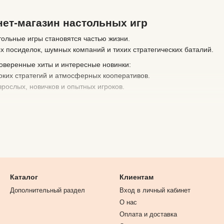
ет-магазин настольных игр
ольные игры становятся частью жизни.
х посиделок, шумных компаний и тихих стратегических баталий.
оверенные хиты и интересные новинки:
боких стратегий и атмосферных кооперативов.
зрослых, новичков и опытных игроков.
гр
ине и за её пределы
Каталог
Клиентам
наешь, что именно подойдёт
Дополнительный раздел
Вход в личный кабинет
—
О нас
ру
, которая соберёт всех за одним столом.
Оплата и доставка
я здесь.