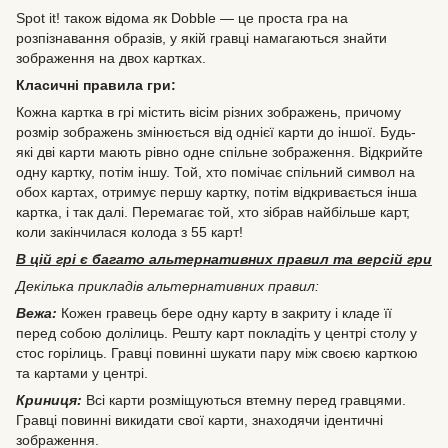
Spot it! також відома як Dobble — це проста гра на
розпізнавання образів, у якій гравці намагаються знайти
зображення на двох картках.
Класичні правила гри:
Кожна картка в грі містить вісім різних зображень, причому
розмір зображень змінюється від однієї карти до іншої. Будь-
які дві карти мають рівно одне спільне зображення. Відкрийте
одну картку, потім іншу. Той, хто помічає спільний символ на
обох картах, отримує першу картку, потім відкривається інша
картка, і так далі. Перемагає той, хто зібрав найбільше карт,
коли закінчилася колода з 55 карт!
В цій грі є багато альтернативних правил та версій гри
Декілька прикладів альтернативних правил:
Вежа:
Кожен гравець бере одну карту в закриту і кладе її
перед собою долілиць. Решту карт покладіть у центрі столу у
стос горілиць. Гравці повинні шукати пару між своєю карткою
та картами у центрі.
Криниця:
Всі карти розміщуються втемну перед гравцями.
Гравці повинні викидати свої карти, знаходячи ідентичні
зображення.