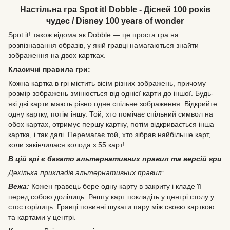
Настільна гра Spot it! Dobble - Дісней 100 років
чудес / Disney 100 years of wonder
Spot it! також відома як Dobble — це проста гра на
розпізнавання образів, у якій гравці намагаються знайти
зображення на двох картках.
Класичні правила гри:
Кожна картка в грі містить вісім різних зображень, причому
розмір зображень змінюється від однієї карти до іншої. Будь-
які дві карти мають рівно одне спільне зображення. Відкрийте
одну картку, потім іншу. Той, хто помічає спільний символ на
обох картах, отримує першу картку, потім відкривається інша
картка, і так далі. Перемагає той, хто зібрав найбільше карт,
коли закінчилася колода з 55 карт!
В цій грі є багато альтернативних правил та версій гри
Декілька прикладів альтернативних правил:
Вежа:
Кожен гравець бере одну карту в закриту і кладе її
перед собою долілиць. Решту карт покладіть у центрі столу у
стос горілиць. Гравці повинні шукати пару між своєю карткою
та картами у центрі.