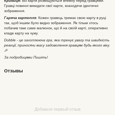
Криниця:
Всі карти розміщуються втемну перед гравцями.
Гравці повинні викидати свої карти, знаходячи ідентичні
зображення.
Гаряча картопля
: Кожен гравець тримає свою карту в руці
так, щоб іншим було видно зображення. Як тільки хтось
побачив таке саме малюнок, що й на своїй карті, оперативно
кладе карту на чужу.
Dobble - це захоплююча гра, яка тренує увагу та швидкість
реакції, приносячи масу задоволення гравцям будь-якого віку.
🎉
За подробицями Пишіть!
Отзывы
Добавьте первый отзыв