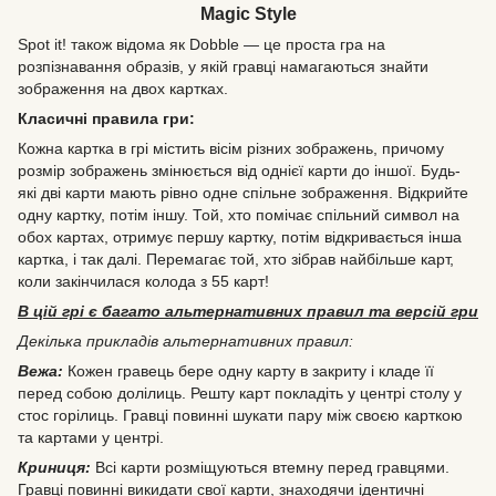
Magic Style
Spot it! також відома як Dobble — це проста гра на
розпізнавання образів, у якій гравці намагаються знайти
зображення на двох картках.
Класичні правила гри:
Кожна картка в грі містить вісім різних зображень, причому
розмір зображень змінюється від однієї карти до іншої. Будь-
які дві карти мають рівно одне спільне зображення. Відкрийте
одну картку, потім іншу. Той, хто помічає спільний символ на
обох картах, отримує першу картку, потім відкривається інша
картка, і так далі. Перемагає той, хто зібрав найбільше карт,
коли закінчилася колода з 55 карт!
В цій грі є багато альтернативних правил та версій гри
Декілька прикладів альтернативних правил:
Вежа:
Кожен гравець бере одну карту в закриту і кладе її
перед собою долілиць. Решту карт покладіть у центрі столу у
стос горілиць. Гравці повинні шукати пару між своєю карткою
та картами у центрі.
Криниця:
Всі карти розміщуються втемну перед гравцями.
Гравці повинні викидати свої карти, знаходячи ідентичні