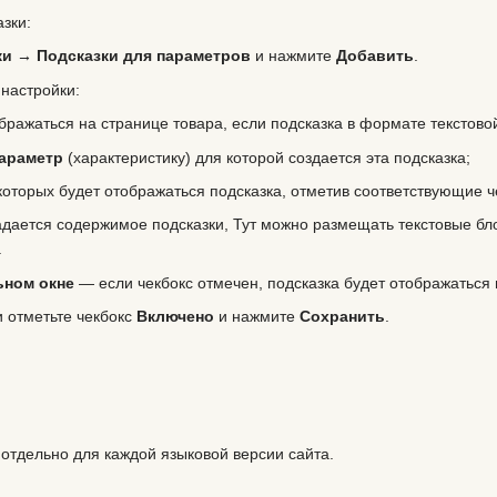
зки:
и → Подсказки для параметров
и нажмите
Добавить
.
настройки:
бражаться на странице товара, если подсказка в формате текстово
араметр
(характеристику) для которой создается эта подсказка;
 которых будет отображаться подсказка, отметив соответствующие ч
адается содержимое подсказки, Тут можно размещать текстовые бл
.
ьном окне
— если чекбокс отмечен, подсказка будет отображаться
и отметьте чекбокс
Включено
и нажмите
Сохранить
.
 отдельно для каждой языковой версии сайта.