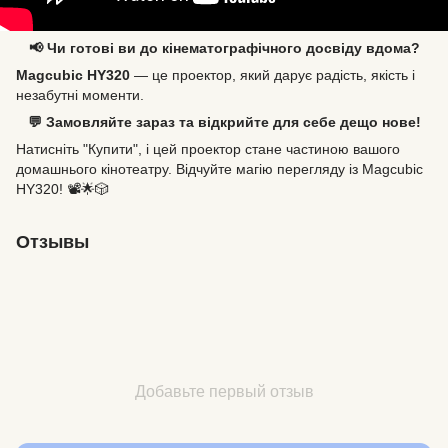
📢 Чи готові ви до кінематографічного досвіду вдома?
Magcubic HY320
— це проектор, який дарує радість, якість і
незабутні моменти.
💬 Замовляйте зараз та відкрийте для себе дещо нове!
Натисніть "Купити", і цей проектор стане частиною вашого
домашнього кінотеатру. Відчуйте магію перегляду із Magcubic
HY320! 📽️🌟🎲
Отзывы
Добавьте первый отзыв