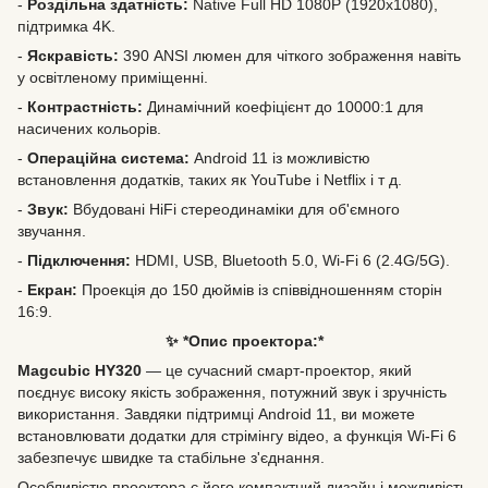
-
Роздільна здатність:
Native Full HD 1080P (1920x1080),
підтримка 4K.
-
Яскравість:
390 ANSI люмен для чіткого зображення навіть
у освітленому приміщенні.
-
Контрастність:
Динамічний коефіцієнт до 10000:1 для
насичених кольорів.
-
Операційна система:
Android 11 із можливістю
встановлення додатків, таких як YouTube і Netflix і т д.
-
Звук:
Вбудовані HiFi стереодинаміки для об'ємного
звучання.
-
Підключення:
HDMI, USB, Bluetooth 5.0, Wi-Fi 6 (2.4G/5G).
-
Екран:
Проекція до 150 дюймів із співвідношенням сторін
16:9.
✨ *Опис проектора:*
Magcubic HY320
— це сучасний смарт-проектор, який
поєднує високу якість зображення, потужний звук і зручність
використання. Завдяки підтримці Android 11, ви можете
встановлювати додатки для стрімінгу відео, а функція Wi-Fi 6
забезпечує швидке та стабільне з'єднання.
Особливістю проектора є його компактний дизайн і можливість