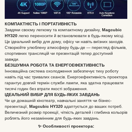
КОМПАКТНІСТЬ І ПОРТАТИВНІСТЬ
Завдяки своєму легкому та компактному дизайну,
Magcubic
HY320
легко переносити й встановлювати в будь-якому місці.
Це ідеальний вибір для дому, офісу чи навіть виїзних заходів.
Створюйте улюблену атмосферу будь-де — перегляд фільмів,
спортивних трансляцій чи презентацій тепер доступний
завжди.
БЕЗШУМНА РОБОТА ТА ЕНЕРГОЕФЕКТИВНІСТЬ
Інноваційна система охолодження забезпечує тиху роботу
навіть під час тривалих сеансів. Енергоефективність проектора
гарантує довгий термін служби лампи, яка здатна працювати
тисячі годин без втрати якості зображення.
ІДЕАЛЬНИЙ ВИБІР ДЛЯ БУДЬ-ЯКИХ ЗАВДАНЬ
Чи це домашній кінотеатр, навчальні заняття чи бізнес-
презентації,
Magcubic HY320
адаптується до ваших потреб.
Величезний розмір проекції, чіткість деталей і глибина кольорів
роблять його незамінним для будь-яких завдань.
✨ Особливості проектора: