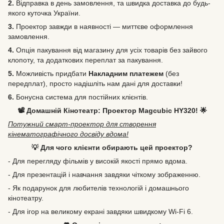
2.
Відправка в день замовлення, та швидка доставка до будь-
якого куточка України.
3.
Проектор завжди в наявності — миттєве оформлення
замовлення.
4.
Опція пакування від магазину для усіх товарів без зайвого
клопоту, та додаткових переплат за пакування.
5.
Можливість
придбати
Накладним платежем
(без
передплат), просто надішліть нам дані для доставки!
6.
Бонусна система для постійних клієнтів.
📽️ Домашній Кінотеатр: Проектор Magcubic HY320! 🌟
Потужний смарт-проектор для створення
кінематографічного досвіду вдома!
💡 Для чого клієнти обирають цей проектор?
- Для перегляду фільмів у високій якості прямо вдома.
- Для презентацій і навчання завдяки чіткому зображенню.
- Як подарунок для любителів технологій і домашнього
кінотеатру.
- Для ігор на великому екрані завдяки швидкому Wi-Fi 6.