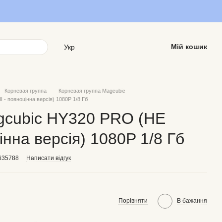
Мій кошик
Укр
Корневая группа
Корневая группа Magcubic
- повноцінна версія) 1080P 1/8 Гб
gcubic HY320 PRO (НЕ
інна версія) 1080P 1/8 Гб
635788
Написати відгук
Порівняти
В бажання