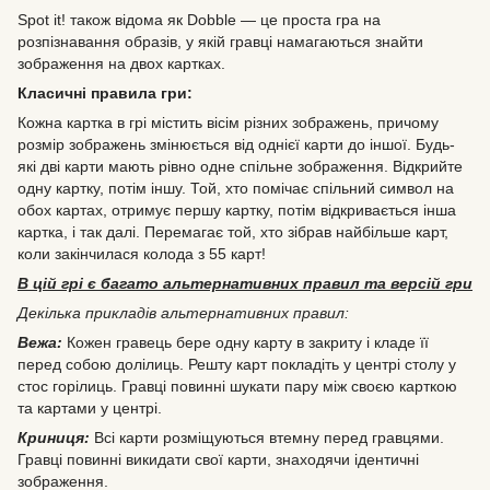
Spot it! також відома як Dobble — це проста гра на
розпізнавання образів, у якій гравці намагаються знайти
зображення на двох картках.
Класичні правила гри:
Кожна картка в грі містить вісім різних зображень, причому
розмір зображень змінюється від однієї карти до іншої. Будь-
які дві карти мають рівно одне спільне зображення. Відкрийте
одну картку, потім іншу. Той, хто помічає спільний символ на
обох картах, отримує першу картку, потім відкривається інша
картка, і так далі. Перемагає той, хто зібрав найбільше карт,
коли закінчилася колода з 55 карт!
В цій грі є багато альтернативних правил та версій гри
Декілька прикладів альтернативних правил:
Вежа:
Кожен гравець бере одну карту в закриту і кладе її
перед собою долілиць. Решту карт покладіть у центрі столу у
стос горілиць. Гравці повинні шукати пару між своєю карткою
та картами у центрі.
Криниця:
Всі карти розміщуються втемну перед гравцями.
Гравці повинні викидати свої карти, знаходячи ідентичні
зображення.