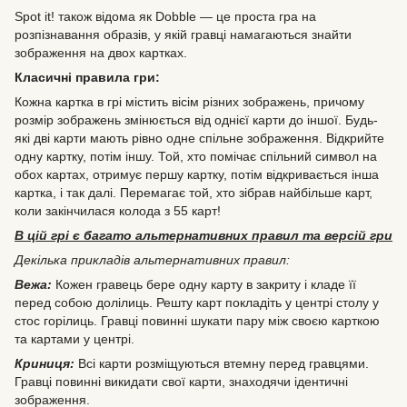
Spot it! також відома як Dobble — це проста гра на
розпізнавання образів, у якій гравці намагаються знайти
зображення на двох картках.
Класичні правила гри:
Кожна картка в грі містить вісім різних зображень, причому
розмір зображень змінюється від однієї карти до іншої. Будь-
які дві карти мають рівно одне спільне зображення. Відкрийте
одну картку, потім іншу. Той, хто помічає спільний символ на
обох картах, отримує першу картку, потім відкривається інша
картка, і так далі. Перемагає той, хто зібрав найбільше карт,
коли закінчилася колода з 55 карт!
В цій грі є багато альтернативних правил та версій гри
Декілька прикладів альтернативних правил:
Вежа:
Кожен гравець бере одну карту в закриту і кладе її
перед собою долілиць. Решту карт покладіть у центрі столу у
стос горілиць. Гравці повинні шукати пару між своєю карткою
та картами у центрі.
Криниця:
Всі карти розміщуються втемну перед гравцями.
Гравці повинні викидати свої карти, знаходячи ідентичні
зображення.