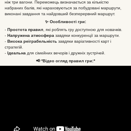
ніж три вагони. Переможець визначається за кількістю
набраних балів, які нараховуються за побудовані маршрути,
виконані завдання та найдовший безперервний маршрут.
✨ Особливості гри:
-
Простота правил
, які роблять гру доступною для новачків.
-
Напружена атмосфера
завдяки конкуренції за маршрути.
-
Висока реіграбельність
завдяки варіативності карт і
стратегій.
-
Ідеальна
для сімейних вечорів і дружніх зустрічей.
📢 *Відео огляд правил гри:*