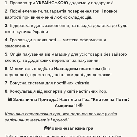
1.
Правила гри
УКРАЇНСЬКОЮ
додаємо у подарунок!
2.
Якісні елементи, та гарантія повернення гри, і повної
вартості при винекненні любих складнощів.
3.
Відправка в день замовлення, та швидка доставка до будь-
якого куточка України.
4.
Гра завжди в наявності — миттєве оформлення
замовлення.
5.
Опція пакування від магазину для усіх товарів без зайвого
клопоту, та додаткових переплат за пакування.
6.
Можливість
придбати
Накладним платежем
(без
передплат), просто надішліть нам дані для доставки!
7.
Бонусна система для постійних клієнтів.
8.
Консультація від експертів у світі настільних ігор.
🚂 Залізнична Пригода: Настільна Гра "Квиток на Потяг:
Америка"! 🌟
Класична стратегічна гра, яка переносить вас у світ
залізничних магнатів і пригод!
🌏Мовнонезалежна гра
Тобі та усім твоїм суперникам у грі абсолютно не потрібне