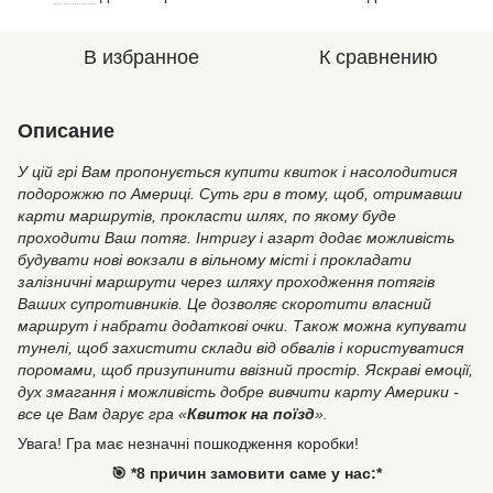
В избранное
К сравнению
Описание
У цій грі Вам пропонується купити квиток і насолодитися
подорожжю по Америці. Суть гри в тому, щоб, отримавши
карти маршрутів, прокласти шлях, по якому буде
проходити Ваш потяг. Інтригу і азарт додає можливість
будувати нові вокзали в вільному місті і прокладати
залізничні маршрути через шляху проходження потягів
Ваших супротивників. Це дозволяє скоротити власний
маршрут і набрати додаткові очки. Також можна купувати
тунелі, щоб захистити склади від обвалів і користуватися
поромами, щоб призупинити ввізний простір. Яскраві емоції,
дух змагання і можливість добре вивчити карту Америки -
все це Вам дарує гра «
Квиток на поїзд
».
Увага!
Гра має незначні пошкодження коробки!
🎯 *8 причин замовити саме у нас:*