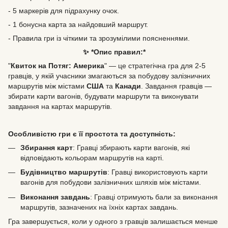
- 5 маркерів для підрахунку очок.
- 1 бонусна карта за найдовший маршрут.
- Правила гри із чіткими та зрозумілими поясненнями.
✨ *Опис правил:*
"
Квиток на Потяг: Америка
" — це стратегічна гра для 2-5
гравців, у якій учасники змагаються за побудову залізничних
маршрутів між містами
США
та
Канади
. Завдання гравців —
збирати карти вагонів, будувати маршрути та виконувати
завдання на картах маршрутів.
Особливістю гри є її простота та доступність:
Збирання карт
: Гравці збирають карти вагонів, які
відповідають кольорам маршрутів на карті.
Будівництво маршрутів
: Гравці використовують карти
вагонів для побудови залізничних шляхів між містами.
Виконання завдань
: Гравці отримують бали за виконання
маршрутів, зазначених на їхніх картах завдань.
Гра завершується, коли у одного з гравців залишається менше