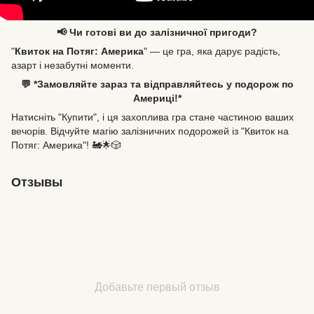
📢 Чи готові ви до залізничної пригоди?
"
Квиток на Потяг: Америка
" — це гра, яка дарує радість,
азарт і незабутні моменти.
💬 *Замовляйте зараз та відправляйтесь у подорож по
Америці!*
Натисніть "Купити", і ця захоплива гра стане частиною ваших
вечорів. Відчуйте магію залізничних подорожей із "Квиток на
Потяг: Америка"! 🚂🌟🎲
Отзывы
Добавьте первый отзыв