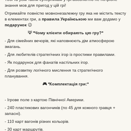
знання мов для пригод у цій грі!
Отримайте повністю мовнонезалежну гру яка не містить тексту
в елементах гри, а
правила Українською
ми вам додамо у
подарунок
😉
💡 *Чому клієнти обирають цю гру?*
- Для сімейних вечорів, які наповнюють дім атмосферою
змагань.
- Для любителів стратегічних ігор із простими правилами.
- Як подарунок для фанатів настільних ігор.
- Для розвитку логічного мислення та стратегічного
планування.
🎮 *Комплектація гри:*
- Ігрове поле з картою Північної Америки.
- 240 пластикових вагончиків (по 45 для кожного гравця +
запасні).
- 110 карт вагонів різних кольорів.
- 30 карт маршрутів.