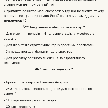
знання мов для пригод у цій грі!
Отримайте повністю мовнонезалежну гру яка не містить тексту
в елементах гри, а
правила Українською
ми вам додамо у
подарунок
😉
💡 *Чому клієнти обирають цю гру?*
- Для сімейних вечорів, які наповнюють дім атмосферою
змагань.
- Для любителів стратегічних ігор із простими правилами.
- Як подарунок для фанатів настільних ігор.
- Для розвитку логічного мислення та стратегічного
планування.
🎮 *Комплектація гри:*
- Ігрове поле з картою Північної Америки.
- 240 пластикових вагончиків (по 45 для кожного гравця +
запасні).
- 110 карт вагонів різних кольорів.
- 30 карт маршрутів.