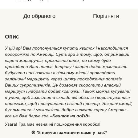
До обраного
Порівняти
Опис
У цій грі Вам пропонується купити квиток і насолодитися
подорожжю по Америці. Суть гри в тому, щоб, отримавши
карти маршрутів, прокласти шлях, по якому буде
проходити Ваш потяг. Інтригу і азарт додає можливість
будувати нові вокзали в вільному місті і прокладати
залізничні маршрути через шляху проходження потягів
Ваших супротивників. Це дозволяє скоротити власний
маршрут і набрати додаткові очки. Також можна купувати
тунелі, щоб захистити склади від обвалів і користуватися
поромами, щоб призупинити ввізний простір. Яскраві емоції,
дух змагання і можливість добре вивчити карту Америки -
все це Вам дарує гра «
Квиток на поїзд
».
Увага!
Гра має незначні пошкодження коробки!
🎯 *8 причин замовити саме у нас:*