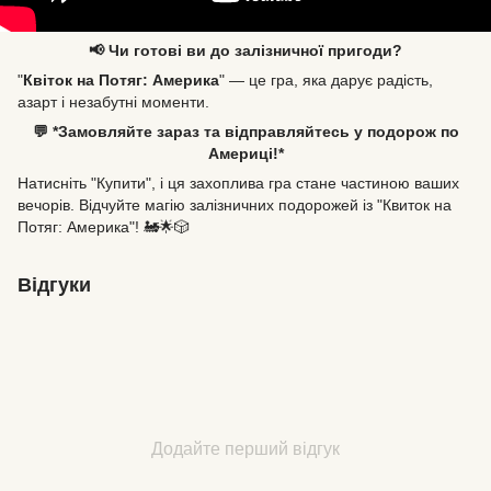
📢 Чи готові ви до залізничної пригоди?
"
Квіток на Потяг: Америка
" — це гра, яка дарує радість,
азарт і незабутні моменти.
💬 *Замовляйте зараз та відправляйтесь у подорож по
Америці!*
Натисніть "Купити", і ця захоплива гра стане частиною ваших
вечорів. Відчуйте магію залізничних подорожей із "Квиток на
Потяг: Америка"! 🚂🌟🎲
Відгуки
Додайте перший відгук