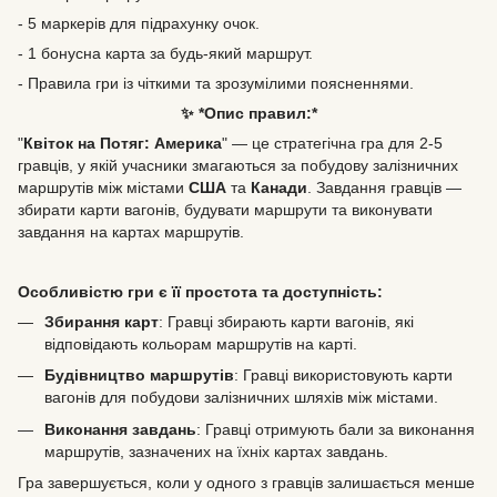
- 5 маркерів для підрахунку очок.
- 1 бонусна карта за будь-який маршрут.
- Правила гри із чіткими та зрозумілими поясненнями.
✨ *Опис правил:*
"
Квіток на Потяг: Америка
" — це стратегічна гра для 2-5
гравців, у якій учасники змагаються за побудову залізничних
маршрутів між містами
США
та
Канади
. Завдання гравців —
збирати карти вагонів, будувати маршрути та виконувати
завдання на картах маршрутів.
Особливістю гри є її простота та доступність:
Збирання карт
: Гравці збирають карти вагонів, які
відповідають кольорам маршрутів на карті.
Будівництво маршрутів
: Гравці використовують карти
вагонів для побудови залізничних шляхів між містами.
Виконання завдань
: Гравці отримують бали за виконання
маршрутів, зазначених на їхніх картах завдань.
Гра завершується, коли у одного з гравців залишається менше