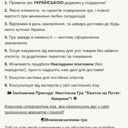
1.
Правила гри
УКРАЇНСЬКОЮ
додаємо у подарунок!
2.
Якісні елементи, та гарантія повернення гри, і повної
вартості при винекненні любих складнощів.
3.
Відправка в день замовлення, та швидка доставка до будь-
якого куточка України.
4.
Гра завжди в наявності — миттєве оформлення
замовлення.
5.
Опція пакування від магазину для усіх товарів без зайвого
клопоту, та додаткових переплат за пакування.
6.
Можливість
придбати
Накладним платежем
(без
передплат), просто надішліть нам дані для доставки!
7.
Бонусна система для постійних клієнтів.
8.
Консультація від експертів у світі настільних ігор.
🚂 Залізнична Пригода: Настільна Гра "Квиток на Потяг:
Америка"! 🌟
Класична стратегічна гра, яка переносить вас у світ
залізничних магнатів і пригод!
🌏Мовнонезалежна гра
Тобі та усім твоїм суперникам у грі абсолютно не потрібне