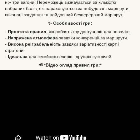
ніж три вагони. Переможець визначається за кількістю
набраних балів, які нараховуються за побудовані маршрути,
виконані завдання та найдовший безперервний маршрут.
✨ Особливості гри:
-
Простота правил
, які роблять гру доступною для новачків.
-
Напружена атмосфера
завдяки конкуренції за маршрути.
-
Висока реіграбельність
завдяки варіативності карт і
стратегій.
-
Ідеальна
для сімейних вечорів і дружніх зустрічей.
📢 *Відео огляд правил гри:*