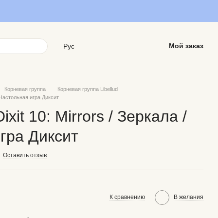
Мой заказ
Рус
Корневая группа
Корневая группа Libellud
/ Настольная игра Диксит
xit 10: Mirrors / Зеркала /
гра Диксит
Оставить отзыв
К сравнению
В желания