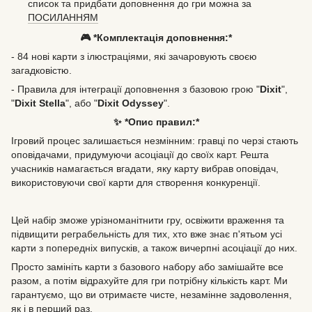
список та придбати доповнення до гри можна за
ПОСИЛАННЯМ
🎮 *Комплектація доповнення:*
- 84 нові карти з ілюстраціями, які зачаровують своєю
загадковістю.
- Правила для інтеграції доповнення з базовою грою "
Dixit
",
"
Dixit Stella
", або "
Dixit Odyssey
".
✨ *Опис правил:*
Ігровий процес залишається незмінним: гравці по черзі стають
оповідачами, придумуючи асоціації до своїх карт. Решта
учасників намагається вгадати, яку карту вибрав оповідач,
використовуючи свої карти для створення конкуренції.
Цей набір зможе урізноманітнити гру, освіжити враження та
підвищити реграбельність для тих, хто вже знає п'ятьом усі
карти з попередніх випусків, а також вичерпні асоціації до них.
Просто замініть карти з базового набору або замішайте все
разом, а потім відрахуйте для гри потрібну кількість карт. Ми
гарантуємо, що ви отримаєте чисте, незамінне задоволення,
як і в перший раз.