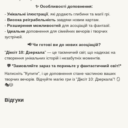
✨ Особливості доповнення:
-
Унікальні ілюстрації
, які додають глибини та магії грі.
-
Висока реіграбельність
завдяки новим картам.
-
Розширення можливостей
для асоціацій та фантазії.
-
Ідеальне
доповнення для сімейних вечорів і творчих
зустрічей.
📢 Чи готові ви до нових асоціацій?
"
Діксіт 10: Дзеркала
" — це таємничий світ, що надихає на
створення унікальних історій і незабутніх моментів.
💬 *Замовляйте зараз та пориньте у фантастичний світ!*
Натисніть "Купити", і це доповнення стане частиною ваших
творчих вечорів. Відчуйте магію гри із "Діксіт 10: Дзеркала"! 🪞
🎭🎲
Відгуки