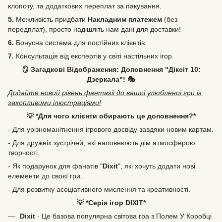
клопоту, та додаткових переплат за пакування.
5.
Можливість
придбати
Накладним платежем
(без
передплат), просто надішліть нам дані для доставки!
6.
Бонусна система для постійних клієнтів.
7.
Консультація від експертів у світі настільних ігор.
🪞 Загадкові Відображення: Доповнення "Діксіт 10:
Дзеркала"! 🎭
Додайте новий рівень фантазії до вашої улюбленої гри із
захопливими ілюстраціями!
💡 *Для чого клієнти обирають це доповнення?*
- Для урізноманітнення ігрового досвіду завдяки новим картам.
- Для дружніх зустрічей, які наповнюють дім атмосферою
творчості.
- Як подарунок для фанатів "
Dixit
", які хочуть додати нові
елементи до своєї гри.
- Для розвитку асоціативного мислення та креативності.
💡 *Серія ігор DIXIT*
Dixit
- Це базова популярна світова гра з Полем У Коробці