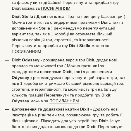
та фішок у вигляді Зайців! Переглянути та придбати гру
Dixit
можна за
ПОСИЛАННЯМ
Dixit Stella / Діксіт стелла -
Гра по принципу базової гри (
Можна грати як і за стандартними правилами
Dixit
, так і з
доповненими
Stella
) рекомендуємо переглянути цей
варіант гри, так як в 1 коробці ви отримаєте більший
різновид варіацій гри, стратегій, та інтерактивності!
Переглянути та придбати гру
Dixit Stella
можна за
ПОСИЛАННЯМ
Dixit Odyssey
- розширена версія гри Dixit, додає нові
правила та можливості гри ( Можна грати як і за
стандартними правилами
Dixit
, так і з доповненими
Odyssey
) рекомендуємо переглянути цей варіант гри, так
як в 1 коробці ви отримаєте більший різновид варіацій гри,
стратегій, інтерактивності, та можливість гри на більшу
кількість гравців! Переглянути та придбати гру
Dixit
Odyssey
можна за
ПОСИЛАННЯМ
Доповнення та додаткові картки Dixit
- Додають нові
ілюстрації на різні теми гри, розширюючи гру, та робить її
більш цікавою. Підходить для усіх версій ігор
Dixit.
Існує
багато різних додаткових колод до гри
Dixit
. Переглянути