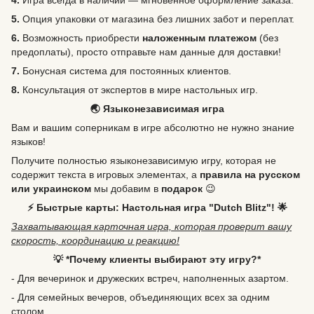
4.
Игра всегда в наличии — мгновенное оформление заказа.
5.
Опция упаковки от магазина без лишних забот и переплат.
6.
Возможность
приобрести
наложенным платежом
(без
предоплаты), просто отправьте нам данные для доставки!
7.
Бонусная система для постоянных клиентов.
8.
Консультация от экспертов в мире настольных игр.
🌏 Языконезависимая игра
Вам и вашим соперникам в игре абсолютно не нужно знание
языков!
Получите полностью языконезависимую игру, которая не
содержит текста в игровых элементах, а
правила на русском
или украинском
мы добавим в
подарок
😉
⚡️ Быстрые карты: Настольная игра "Dutch Blitz"! 🌟
Захватывающая карточная игра, которая проверит вашу
скорость, координацию и реакцию!
💡 *Почему клиенты выбирают эту игру?*
- Для вечеринок и дружеских встреч, наполненных азартом.
- Для семейных вечеров, объединяющих всех за одним
столом.