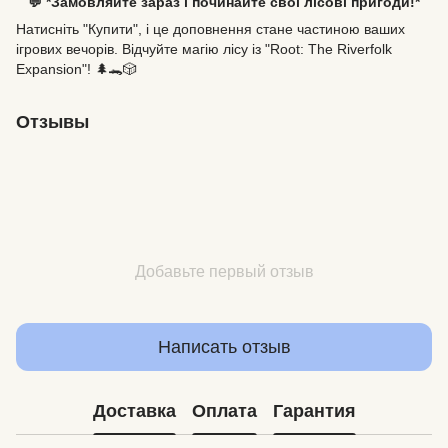
💬 *Замовляйте зараз і починайте свої лісові пригоди!*
Натисніть "Купити", і це доповнення стане частиною ваших
ігрових вечорів. Відчуйте магію лісу із "Root: The Riverfolk
Expansion"! 🌲🐊🎲
Отзывы
Добавьте первый отзыв
Написать отзыв
Доставка
Оплата
Гарантия