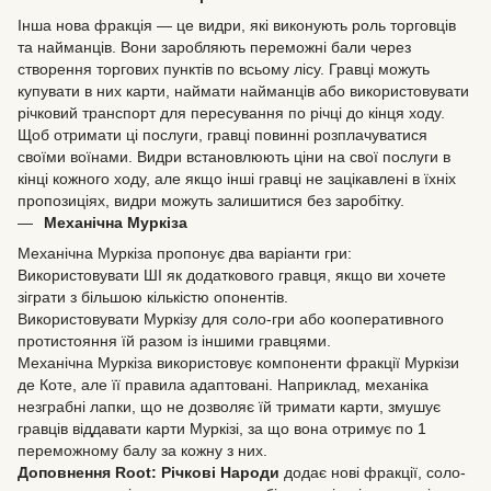
Інша нова фракція — це видри, які виконують роль торговців
та найманців. Вони заробляють переможні бали через
створення торгових пунктів по всьому лісу. Гравці можуть
купувати в них карти, наймати найманців або використовувати
річковий транспорт для пересування по річці до кінця ходу.
Щоб отримати ці послуги, гравці повинні розплачуватися
своїми воїнами. Видри встановлюють ціни на свої послуги в
кінці кожного ходу, але якщо інші гравці не зацікавлені в їхніх
пропозиціях, видри можуть залишитися без заробітку.
Механічна Муркіза
Механічна Муркіза пропонує два варіанти гри:
Використовувати ШІ як додаткового гравця, якщо ви хочете
зіграти з більшою кількістю опонентів.
Використовувати Муркізу для соло-гри або кооперативного
протистояння їй разом із іншими гравцями.
Механічна Муркіза використовує компоненти фракції Муркізи
де Коте, але її правила адаптовані. Наприклад, механіка
незграбні лапки, що не дозволяє їй тримати карти, змушує
гравців віддавати карти Муркізі, за що вона отримує по 1
переможному балу за кожну з них.
Доповнення Root: Річкові Народи
додає нові фракції, соло-