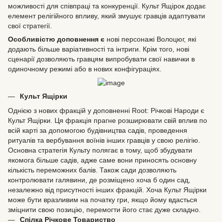
можливості для співпраці та конкуренції. Культ Ящірок додає
елемент релігійного впливу, який змушує гравців адаптувати
свої стратегії.
Особливістю доповнення є
нові персонажі Волоцюг, які
додають більше варіативності та інтриги. Крім того, нові
сценарії дозволяють гравцям випробувати свої навички в
одиночному режимі або в нових конфігураціях.
Культ Ящірки
Однією з нових фракцій у доповненні Root: Річкові Народи є
Культ Ящірки. Ця фракція прагне розширювати свій вплив по
всій карті за допомогою будівництва садів, проведення
ритуалів та вербування воїнів інших гравців у свою релігію.
Основна стратегія Культу полягає в тому, щоб збудувати
якомога більше садів, адже саме вони приносять основну
кількість переможних балів. Також сади дозволяють
контролювати галявини, де розміщено хоча б один сад,
незалежно від присутності інших фракцій. Хоча Культ Ящірки
може бути вразливим на початку гри, якщо йому вдасться
зміцнити свою позицію, перемогти його стає дуже складно.
Спілка Річкове Товариство