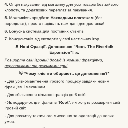
4.
Опція пакування від магазину для усіх товарів без зайвого
клопоту, та додаткових переплат за пакування.
5.
Можливість
придбати
Накладним платежем
(без
передплат), просто надішліть нам дані для доставки!
6.
Бонусна система для постійних клієнтів.
7.
Консультація від експертів у світі настільних ігор.
🌲 Нові Фракції: Доповнення "Root: The Riverfolk
Expansion"! 🐊
Розширте свій ігровий досвід із новими фракціями,
персонажами та режимами гри!
💡 *Чому клієнти обирають це доповнення?*
- Для урізноманітнення ігрового процесу завдяки новим
фракціям і механікам.
- Для збільшення кількості гравців до 6 осіб.
- Як подарунок для фанатів "
Root
", які хочуть розширити свій
ігровий світ.
- Для розвитку тактичного мислення та адаптації до нових
умов.