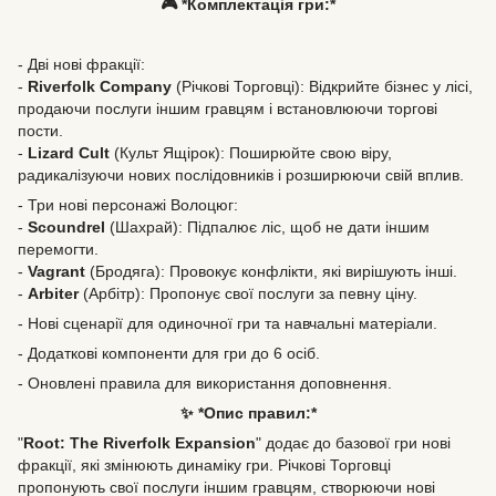
🎮 *Комплектація гри:*
- Дві нові фракції:
-
Riverfolk Company
(Річкові Торговці): Відкрийте бізнес у лісі,
продаючи послуги іншим гравцям і встановлюючи торгові
пости.
-
Lizard Cult
(Культ Ящірок): Поширюйте свою віру,
радикалізуючи нових послідовників і розширюючи свій вплив.
- Три нові персонажі Волоцюг:
-
Scoundrel
(Шахрай): Підпалює ліс, щоб не дати іншим
перемогти.
-
Vagrant
(Бродяга): Провокує конфлікти, які вирішують інші.
-
Arbiter
(Арбітр): Пропонує свої послуги за певну ціну.
- Нові сценарії для одиночної гри та навчальні матеріали.
- Додаткові компоненти для гри до 6 осіб.
- Оновлені правила для використання доповнення.
✨ *Опис правил:*
"
Root: The Riverfolk Expansion
" додає до базової гри нові
фракції, які змінюють динаміку гри. Річкові Торговці
пропонують свої послуги іншим гравцям, створюючи нові