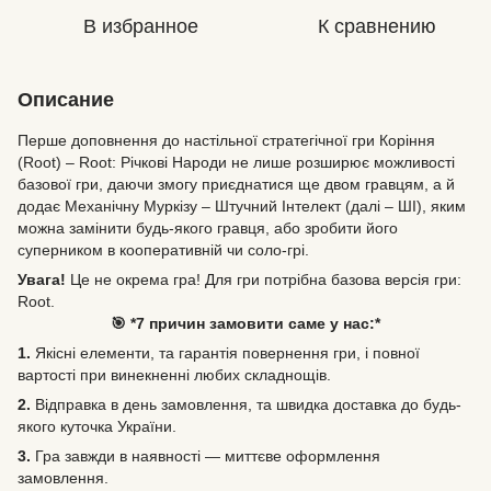
В избранное
К сравнению
Описание
Перше доповнення до настільної стратегічної гри Коріння
(Root) – Root: Річкові Народи не лише розширює можливості
базової гри, даючи змогу приєднатися ще двом гравцям, а й
додає Механічну Муркізу – Штучний Інтелект (далі – ШІ), яким
можна замінити будь-якого гравця, або зробити його
суперником в кооперативній чи соло-грі.
Увага!
Це не окрема гра! Для гри потрібна базова версія гри:
Root.
🎯 *7 причин замовити саме у нас:*
1.
Якісні елементи, та гарантія повернення гри, і повної
вартості при винекненні любих складнощів.
2.
Відправка в день замовлення, та швидка доставка до будь-
якого куточка України.
3.
Гра завжди в наявності — миттєве оформлення
замовлення.