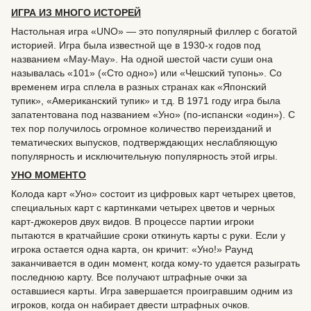
ИГРА ИЗ МНОГО ИСТОРЕЙ
Настольная игра «UNO» — это популярный филлер с богатой
историей. Игра была известной ще в 1930-х годов под
названием «Мау-Мау». На одной шестой части суши она
называлась «101» («Сто одно») или «Чешский тупонь». Со
временем игра сплела в разных странах как «Японский
тупик», «Американский тупик» и т.д. В 1971 году игра была
запатентована под названием «Уно» (по-испански «один»). С
тех пор получилось огромное количество переизданий и
тематических выпусков, подтверждающих неслабляющую
популярность и исключительную популярность этой игры.
УНО МОМЕНТО
Колода карт «Уно» состоит из цифровых карт четырех цветов,
специальных карт с картинками четырех цветов и черных
карт-джокеров двух видов. В процессе партии игроки
пытаются в кратчайшие сроки откинуть карты с руки. Если у
игрока остается одна карта, он кричит: «Уно!» Раунд
заканчивается в один момент, когда кому-то удается разыграть
последнюю карту. Все получают штрафные очки за
оставшиеся карты. Игра завершается проигравшим одним из
игроков, когда он набирает двести штрафных очков.