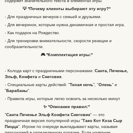
содержит значительного текста в элементах игры.
💡 *Почему клиенты выбирают эту игру?*
- Для праздничных вечеров с семьей и друзьями.
- Для вечеринок, которым нужна динамичная и простая игра.
- Как подарок на Рождество.
- Для тренировки внимательности, скорости реакции и
сообразительности.
🎮 *Комплектация игры:*
- Колода карт с праздничными персонажами:
Санта, Печенье,
Эльф, Конфета
и
Снеговик
.
- Специальные карты действий: "
Тихая ночь
", "
Олень
" и
"
Барабаны
".
- Правила игры, которые легко освоить за несколько минут.
✨ *Описание правил:*
"
Санта Печенье Эльф Конфета Снеговик
" — это
праздничная версия популярной игры "
Тако Кот Коза Сыр
Пицца
". Игроки по очереди выкладывают карты, называя
персонажей в определенном порядке. Если название