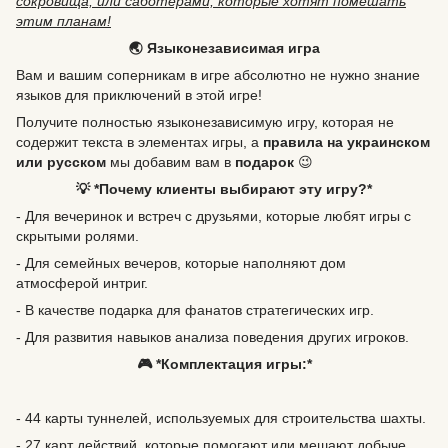
сокровища, или саботёрами, которые хотят помешать
этим планам!
🌏 Языконезависимая игра
Вам и вашим соперникам в игре абсолютно не нужно знание
языков для приключений в этой игре!
Получите полностью языконезависимую игру, которая не
содержит текста в элементах игры, а
правила на украинском
или русском
мы добавим вам в
подарок
😉
💡 *Почему клиенты выбирают эту игру?*
- Для вечеринок и встреч с друзьями, которые любят игры с
скрытыми ролями.
- Для семейных вечеров, которые наполняют дом
атмосферой интриг.
- В качестве подарка для фанатов стратегических игр.
- Для развития навыков анализа поведения других игроков.
🎮 *Комплектация игры:*
- 44 карты туннелей, используемых для строительства шахты.
- 27 карт действий, которые помогают или мешают добыче