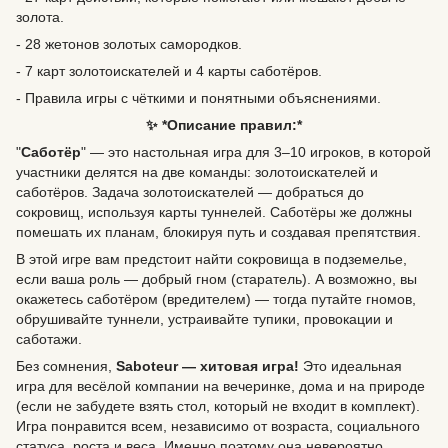
золота.
- 28 жетонов золотых самородков.
- 7 карт золотоискателей и 4 карты саботёров.
- Правила игры с чёткими и понятными объяснениями.
✨ *Описание правил:*
"
Саботёр
" — это настольная игра для 3–10 игроков, в которой
участники делятся на две команды: золотоискателей и
саботёров. Задача золотоискателей — добраться до
сокровищ, используя карты туннелей. Саботёры же должны
помешать их планам, блокируя путь и создавая препятствия.
В этой игре вам предстоит найти сокровища в подземелье,
если ваша роль — добрый гном (старатель). А возможно, вы
окажетесь саботёром (вредителем) — тогда путайте гномов,
обрушивайте туннели, устраивайте тупики, провокации и
саботажи.
Без сомнения,
Saboteur — хитовая игра!
Это идеальная
игра для весёлой компании на вечеринке, дома и на природе
(если не забудете взять стол, который не входит в комплект).
Игра понравится всем, независимо от возраста, социального
статуса, роста и веса. Именно поэтому она невероятно