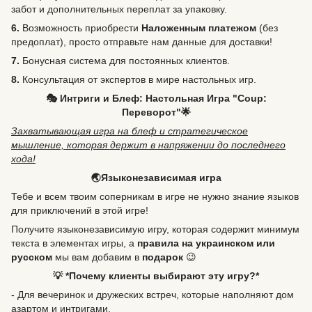
забот и дополнительных переплат за упаковку.
6.
Возможность
приобрести
Наложенным платежом
(без
предоплат), просто отправьте нам данные для доставки!
7.
Бонусная система для постоянных клиентов.
8.
Консультация от экспертов в мире настольных игр.
🎭 Интриги и Блеф: Настольная Игра "Coup:
Переворот"🌟
Захватывающая игра на блеф и стратегическое
мышление, которая держит в напряжении до последнего
хода!
🌏Языконезависимая игра
Тебе и всем твоим соперникам в игре не нужно знание языков
для приключений в этой игре!
Получите языконезависимую игру, которая содержит минимум
текста в элементах игры, а
правила на украинском или
русском
мы вам добавим в
подарок
😉
💡 *Почему клиенты выбирают эту игру?*
- Для вечеринок и дружеских встреч, которые наполняют дом
азартом и интригами.