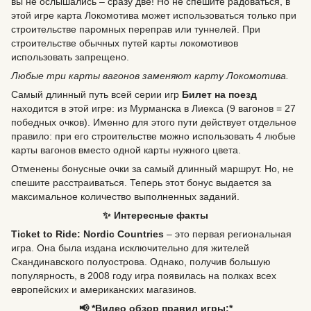
вы не ослышались – сразу две! Но не спешите радоваться, в
этой игре карта Локомотива может использоваться только при
строительстве паромных переправ или туннелей. При
строительстве обычных путей карты локомотивов
использовать запрещено.
Любые три карты вагонов заменяют карту Локомотива.
Самый длинный путь всей серии игр
Билет на поезд
находится в этой игре: из Мурманска в Лиекса (9 вагонов = 27
победных очков). Именно для этого пути действует отдельное
правило: при его строительстве можно использовать 4 любые
карты вагонов вместо одной карты нужного цвета.
Отменены бонусные очки за самый длинный маршрут. Но, не
спешите расстраиваться. Теперь этот бонус выдается за
максимальное количество выполненных заданий.
✨ Интересные факты
Ticket to Ride: Nordic Countries
– это первая региональная
игра. Она была издана исключительно для жителей
Скандинавского полуострова. Однако, получив большую
популярность, в 2008 году игра появилась на полках всех
европейских и американских магазинов.
📢 *Видео обзор правил игры:*