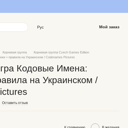
Мой заказ
Рус
Корневая группа
Корневая группа Czech Games Edition
нки + правила на Украинском / Codenames Pictures
гра Кодовые Имена:
равила на Украинском /
ctures
Оставить отзыв
К сравнению
В желания