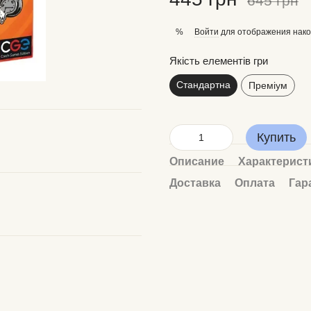
645 грн
Войти
для отображения нако
%
Якість елементів гри
Стандартна
Преміум
Купить
Описание
Характерист
Доставка
Оплата
Гар