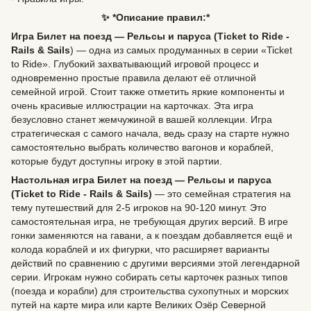
✨ *Описание правил:*
Игра Билет на поезд — Рельсы и паруса (Ticket to Ride -
Rails & Sails
) — одна из самых продуманных в серии «Ticket
to Ride». Глубокий захватывающий игровой процесс и
одновременно простые правила делают её отличной
семейной игрой. Стоит также отметить яркие компоненты и
очень красивые иллюстрации на карточках. Эта игра
безусловно станет жемчужиной в вашей коллекции. Игра
стратегическая с самого начала, ведь сразу на старте нужно
самостоятельно выбрать количество вагонов и кораблей,
которые будут доступны игроку в этой партии.
Настольная игра Билет на поезд — Рельсы и паруса
(Ticket to Ride - Rails & Sails)
— это семейная стратегия на
тему путешествий для 2-5 игроков на 90-120 минут. Это
самостоятельная игра, не требующая других версий. В игре
гонки заменяются на гавани, а к поездам добавляется ещё и
колода кораблей и их фигурки, что расширяет варианты
действий по сравнению с другими версиями этой легендарной
серии. Игрокам нужно собирать сеты карточек разных типов
(поезда и корабли) для строительства сухопутных и морских
путей на карте мира или карте Великих Озёр Северной