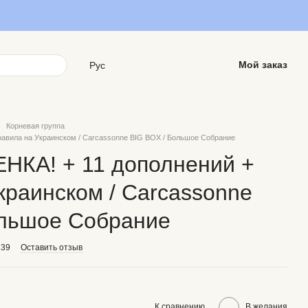
Мой заказ
Рус
Корневая группа
равила на Украинском / Carcassonne BIG BOX / Большое Собрание
НКА! + 11 дополнений +
краинском / Carcassonne
ольшое Собрание
239
Оставить отзыв
К сравнению
В желания