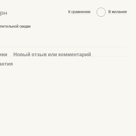
грн
К сравнению
В желания
пительной скидки
ики
Новый отзыв или комментарий
антия