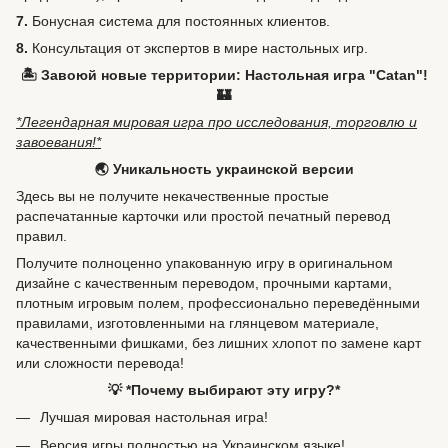
7.
Бонусная система для постоянных клиентов.
8.
Консультация от экспертов в мире настольных игр.
🏝️ Завоюй новые территории: Настольная игра "Catan"!
🏰
*Легендарная мировая игра про исследования, торговлю и
завоевания!*
🌏 Уникальность украинской версии
Здесь вы не получите некачественные простые
распечатанные карточки или простой печатный перевод
правил.
Получите полноценно упакованную игру в оригинальном
дизайне с качественным переводом, прочными картами,
плотным игровым полем, профессионально переведёнными
правилами, изготовленными на глянцевом материале,
качественными фишками, без лишних хлопот по замене карт
или сложности перевода!
💡 *Почему выбирают эту игру?*
Лучшая мировая настольная игра!
Версия игры полностью на Украинском языке!