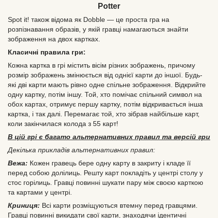
Potter
Spot it! також відома як Dobble — це проста гра на
розпізнавання образів, у якій гравці намагаються знайти
зображення на двох картках.
Класичні правила гри:
Кожна картка в грі містить вісім різних зображень, причому
розмір зображень змінюється від однієї карти до іншої. Будь-
які дві карти мають рівно одне спільне зображення. Відкрийте
одну картку, потім іншу. Той, хто помічає спільний символ на
обох картах, отримує першу картку, потім відкривається інша
картка, і так далі. Перемагає той, хто зібрав найбільше карт,
коли закінчилася колода з 55 карт!
В цій грі є багато альтернативних правил та версій гри
Декілька прикладів альтернативних правил:
Вежа:
Кожен гравець бере одну карту в закриту і кладе її
перед собою долілиць. Решту карт покладіть у центрі столу у
стос горілиць. Гравці повинні шукати пару між своєю карткою
та картами у центрі.
Криниця:
Всі карти розміщуються втемну перед гравцями.
Гравці повинні викидати свої карти, знаходячи ідентичні