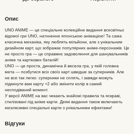
Опис
UNO ANIME — це спеціальне колекційне видання всесвітньо
відомої гри UNO, натхненне японською анімацією! Та сама
класична механіка, яку люблять мільйони, але з унікальним
дизайном карт, що зображає популярних аніме-персонажів. Це
не просто гра — це справжнє задоволення для шанувальників
аніме та карткових баталій!
UNO — це проста, динамічна й весела гра, у якій головна
мета — позбутися всіх своїх карт швидше за суперників. Але
не все так легко: суперники не сплять, і завжди можуть
підкинути вам карту +2 або змінити колір в самий
несподіваний момент.
У версії ANIME на вас чекають знайомі правила та яскраві,
стилізовані під аніме карти. Деякі видання також включають
ексклюзивні спеціальні карти з унікальними ефектами!
Відгуки