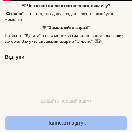
📢 Чи готові ви до стратегічного виклику?
"
Сіквенс
" — це гра, яка дарує радість, азарт і незабутні
моменти.
💬 *Замовляйте зараз!*
Натисніть "Купити", і ця захоплива гра стане частиною ваших
вечорів. Відчуйте справжній азарт із "Сіквенс"! 🃏🎲
Відгуки
Додайте перший відгук
Написати відгук