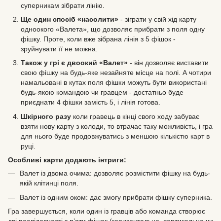
суперникам зібрати лінію.
Ще один спосіб «насолити»
- зіграти у свій хід карту
одноокого «Валета», що дозволяє прибрати з поля одну
фішку. Проте, коли вже зібрана лінія з 5 фішок -
зруйнувати її не можна.
Також у грі є двоокий «Валет»
- він дозволяє виставити
свою фішку на будь-яке незайняте місце на полі. А чотири
намальовані в кутах поля фішки можуть бути використані
будь-якою командою чи гравцем - достатньо буде
приєднати 4 фішки замість 5, і лінія готова.
Шкірного разу
коли гравець в кінці свого ходу забуває
взяти нову карту з колоди, то втрачає таку можливість, і гра
для нього буде продовжуватись з меншою кількістю карт в
руці.
Особливі карти додають інтриги:
Валет із двома очима: дозволяє розмістити фішку на будь-
якій клітинці поля.
Валет із одним оком: дає змогу прибрати фішку суперника.
Гра завершується, коли один із гравців або команда створює
дві послідовності з п’яти фішок (горизонтально, вертикально чи