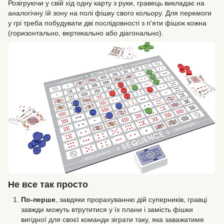
Розігруючи у свій хід одну карту з руки, гравець викладає на
аналогічну їй зону на полі фішку свого кольору. Для перемоги
у грі треба побудувати дві послідовності з п'яти фішок кожна
(горизонтально, вертикально або діагонально).
Не все так просто
По-перше
, завдяки прорахуванню дій суперників, гравці
завжди можуть втрутитися у їх плани і замість фішки
вигідної для своєї команди зіграти таку, яка заважатиме