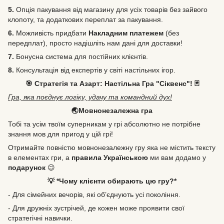
5.
Опція пакування від магазину для усіх товарів без зайвого
клопоту, та додаткових переплат за пакування.
6.
Можливість
придбати
Накладним платежем
(без
передплат), просто надішліть нам дані для доставки!
7.
Бонусна система для постійних клієнтів.
8.
Консультація від експертів у світі настільних ігор.
🎯 Стратегія та Азарт: Настільна Гра "Сіквенс"! 🃏
Гра, яка поєднує логіку, удачу та командний дух!
🌏Мовнонезалежна гра
Тобі та усім твоїм суперникам у грі абсолютно не потрібне
знання мов для пригод у цій грі!
Отримайте повністю мовнонезалежну гру яка не містить тексту
в елементах гри, а
правила Українською
ми вам додамо у
подарунок
😉
💡 *Чому клієнти обирають цю гру?*
- Для сімейних вечорів, які об’єднують усі покоління.
- Для дружніх зустрічей, де кожен може проявити свої
стратегічні навички.