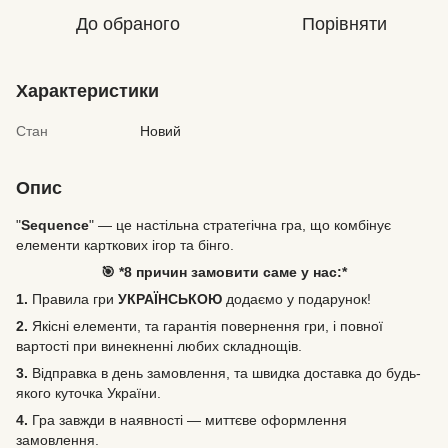
До обраного
Порівняти
Характеристики
Стан
Новий
Опис
"
Sequence
" — це настільна стратегічна гра, що комбінує
елементи карткових ігор та бінго.
🎯 *8 причин замовити саме у нас:*
1.
Правила гри
УКРАЇНСЬКОЮ
додаємо у подарунок!
2.
Якісні елементи, та гарантія повернення гри, і повної
вартості при винекненні любих складнощів.
3.
Відправка в день замовлення, та швидка доставка до будь-
якого куточка України.
4.
Гра завжди в наявності — миттєве оформлення
замовлення.