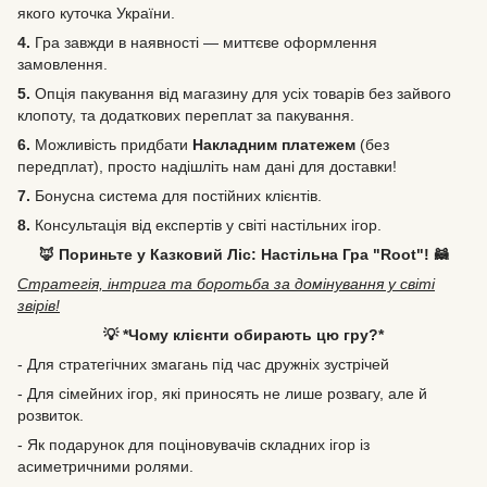
якого куточка України.
4.
Гра завжди в наявності — миттєве оформлення
замовлення.
5.
Опція пакування від магазину для усіх товарів без зайвого
клопоту, та додаткових переплат за пакування.
6.
Можливість
придбати
Накладним платежем
(без
передплат), просто надішліть нам дані для доставки!
7.
Бонусна система для постійних клієнтів.
8.
Консультація від експертів у світі настільних ігор.
🦊 Пориньте у Казковий Ліс: Настільна Гра "Root"! 🦝
Стратегія, інтрига та боротьба за домінування у світі
звірів!
💡 *Чому клієнти обирають цю гру?*
- Для стратегічних змагань під час дружніх зустрічей
- Для сімейних ігор, які приносять не лише розвагу, але й
розвиток.
- Як подарунок для поціновувачів складних ігор із
асиметричними ролями.