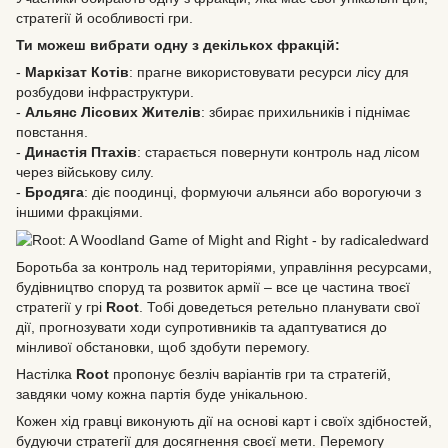
стратегії й особливості гри.
Ти можеш вибрати одну з декількох фракцій:
-
Маркізат Котів
: прагне використовувати ресурси лісу для
розбудови інфраструктури.
-
Альянс Лісових Жителів
: збирає прихильників і піднімає
повстання.
-
Династія Птахів
: старається повернути контроль над лісом
через військову силу.
-
Бродяга
: діє поодинці, формуючи альянси або ворогуючи з
іншими фракціями.
Боротьба за контроль над територіями, управління ресурсами,
будівництво споруд та розвиток армії – все це частина твоєї
стратегії у грі
Root
. Тобі доведеться ретельно планувати свої
дії, прогнозувати ходи супротивників та адаптуватися до
мінливої обстановки, щоб здобути перемогу.
Настілка
Root
пропонує безліч варіантів гри та стратегій,
завдяки чому кожна партія буде унікальною.
Кожен хід гравці виконують дії на основі карт і своїх здібностей,
будуючи стратегії для досягнення своєї мети. Перемогу