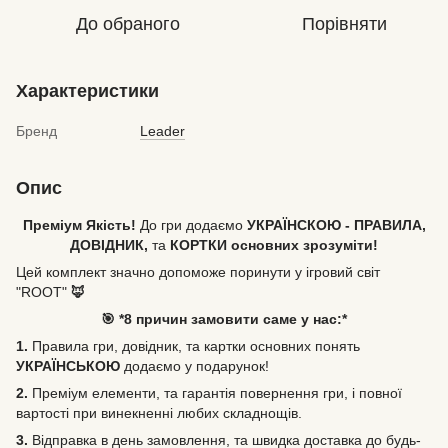
До обраного
Порівняти
Характеристики
Бренд
Leader
Опис
Преміум Якість!
До гри додаємо
УКРАЇНСКОЮ - ПРАВИЛА,
ДОВІДНИК,
та
КОРТКИ основних зрозуміти!
Цей комплект значно допоможе поринути у ігровий світ
"ROOT"
🦊
🎯 *8 причин замовити саме у нас:*
1.
Правила гри, довідник, та картки основних понять
УКРАЇНСЬКОЮ
додаємо у подарунок!
2.
Преміум елементи, та гарантія повернення гри, і повної
вартості при винекненні любих складнощів.
3.
Відправка в день замовлення, та швидка доставка до будь-