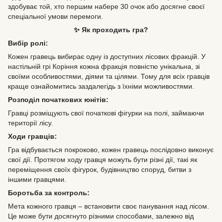
здобуває той, хто першим набере 30 очок або досягне своєї
спеціальної умови перемоги.
✨ Як проходить гра?
Вибір ролі:
Кожен гравець вибирає одну із доступних лісових фракцій. У
настільній грі Коріння кожна фракція повністю унікальна, зі
своїми особливостями, діями та цілями. Тому для всіх гравців
краще ознайомитись заздалегідь з їхніми можливостями.
Розподіл початкових юнітів:
Гравці розміщують свої початкові фігурки на полі, займаючи
території лісу.
Ходи гравців:
Гра відбувається покроково, кожен гравець послідовно виконує
свої дії. Протягом ходу гравця можуть бути різні дії, такі як
переміщення своїх фігурок, будівництво споруд, битви з
іншими гравцями.
Боротьба за контроль:
Мета кожного гравця – встановити своє панування над лісом.
Це може бути досягнуто різними способами, залежно від