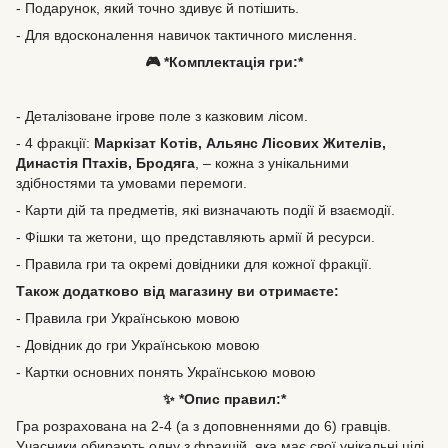
- Подарунок, який точно здивує й потішить.
- Для вдосконалення навичок тактичного мислення.
🎮 *Комплектація гри:*
- Деталізоване ігрове поле з казковим лісом.
- 4 фракції:
Маркізат Котів, Альянс Лісових Жителів,
Династія Птахів, Бродяга
, – кожна з унікальними
здібностями та умовами перемоги.
- Карти дій та предметів, які визначають події й взаємодії.
- Фішки та жетони, що представляють армії й ресурси.
- Правила гри та окремі довідники для кожної фракції.
Також додатково від магазину ви отримаєте:
- Правила гри Українською мовою
- Довідник до гри Українською мовою
- Картки основних понять Українською мовою
✨ *Опис правил:*
Гра розрахована на 2-4 (а з доповненнями до 6) гравців.
Учасники обирають одну з фракцій, яка має свої унікальні цілі,