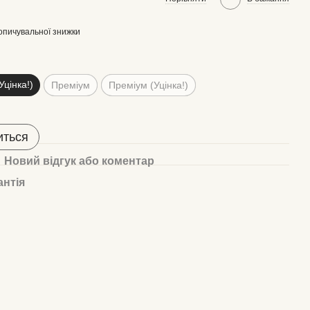
опичувальної знижки
Уцінка!)
Преміум
Преміум (Уцінка!)
иться
Новий відгук або коментар
антія