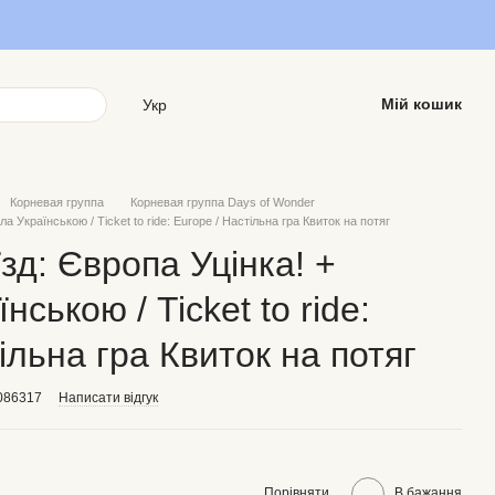
Мій кошик
Укр
Корневая группа
Корневая группа Days of Wonder
а Українською / Ticket to ride: Europe / Настільна гра Квиток на потяг
зд: Європа Уцінка! +
ською / Ticket to ride:
ільна гра Квиток на потяг
086317
Написати відгук
Порівняти
В бажання