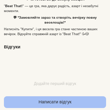
"
Beat That!
" — це гра, яка дарує радість, азарт і незабутні
моменти.
💬 *Замовляйте зараз та створіть вечірку повну
веселощів!*
Натисніть "Купити", і ця весела гра стане частиною ваших
вечірок. Відчуйте справжній азарт із "Beat That!" 🥳🎲
Відгуки
Додайте перший відгук
Написати відгук