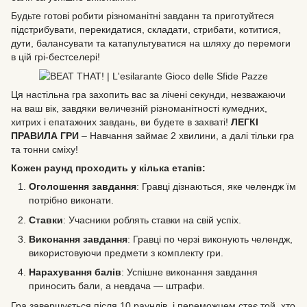
Будьте готові робити різноманітні завданн та приготуйтеся
підстрибувати, перекидатися, складати, стрибати, котитися,
дути, балансувати та катапультуватися на шляху до перемоги
в цій грі-бестселері!
Ця настільна гра захопить вас за лічені секунди, незважаючи
на ваш вік, завдяки величезній різноманітності кумедних,
хитрих і епатажних завдань, ви будете в захваті!
ЛЕГКІ
ПРАВИЛА ГРИ
– Навчання займає 2 хвилини, а далі тільки гра
та тонни сміху!
Кожен раунд проходить у кілька етапів:
Оголошення завдання
: Гравці дізнаються, яке челендж їм
потрібно виконати.
Ставки
: Учасники роблять ставки на свій успіх.
Виконання завдання
: Гравці по черзі виконують челендж,
використовуючи предмети з комплекту гри.
Нарахування балів
: Успішне виконання завдання
приносить бали, а невдача — штрафи.
Гра завершується після 10 раундів, і переможцем стає той, хто