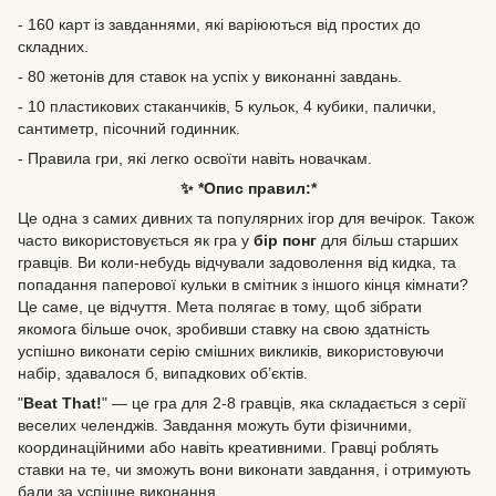
- 160 карт із завданнями, які варіюються від простих до
складних.
- 80 жетонів для ставок на успіх у виконанні завдань.
- 10 пластикових стаканчиків, 5 кульок, 4 кубики, палички,
сантиметр, пісочний годинник.
- Правила гри, які легко освоїти навіть новачкам.
✨ *Опис правил:*
Це одна з самих дивних та популярних ігор для вечірок. Також
часто використовується як гра у
бір понг
для більш старших
гравців. Ви коли-небудь відчували задоволення від кидка, та
попадання паперової кульки в смітник з іншого кінця кімнати?
Це саме, це відчуття. Мета полягає в тому, щоб зібрати
якомога більше очок, зробивши ставку на свою здатність
успішно виконати серію смішних викликів, використовуючи
набір, здавалося б, випадкових об’єктів.
"
Beat That!
" — це гра для 2-8 гравців, яка складається з серії
веселих челенджів. Завдання можуть бути фізичними,
координаційними або навіть креативними. Гравці роблять
ставки на те, чи зможуть вони виконати завдання, і отримують
бали за успішне виконання.