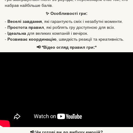
набрав найбільше балів.
✨ Особливості гри:
-
Веселі завдання
, які гарантують сміх і незабутні моменти.
-
Простота правил
, які роблять гру доступною для всіх.
-
Ідеальна
для великих компаній і вечірок.
-
Розвиває координацію
, швидкість реакції та креативність.
📢 *Відео огляд правил гри:*
📢 Чи готові ви до вибуху емоцій?