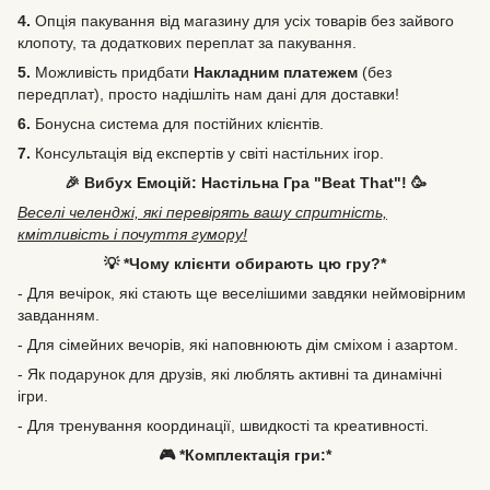
4.
Опція пакування від магазину для усіх товарів без зайвого
клопоту, та додаткових переплат за пакування.
5.
Можливість
придбати
Накладним платежем
(без
передплат), просто надішліть нам дані для доставки!
6.
Бонусна система для постійних клієнтів.
7.
Консультація від експертів у світі настільних ігор.
🎉 Вибух Емоцій: Настільна Гра "Beat That"! 🥳
Веселі челенджі, які перевірять вашу спритність,
кмітливість і почуття гумору!
💡 *Чому клієнти обирають цю гру?*
- Для вечірок, які стають ще веселішими завдяки неймовірним
завданням.
- Для сімейних вечорів, які наповнюють дім сміхом і азартом.
- Як подарунок для друзів, які люблять активні та динамічні
ігри.
- Для тренування координації, швидкості та креативності.
🎮 *Комплектація гри:*