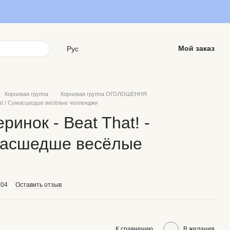
Мой заказ
Рус
Корневая группа
Корневая группа ОГОЛОШЕННЯ
нка! / Сумасшедше весёлые челленджи
ринок - Beat That! -
умасшедше весёлые
304
Оставить отзыв
К сравнению
В желания