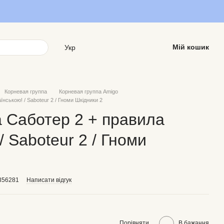
Мій кошик
Укр
Корневая группа
Корневая группа Amigo
їнською! / Saboteur 2 / Гноми Шкідники 2
а Саботер 2 + правила
/ Saboteur 2 / Гноми
356281
Написати відгук
Порівняти
В бажання