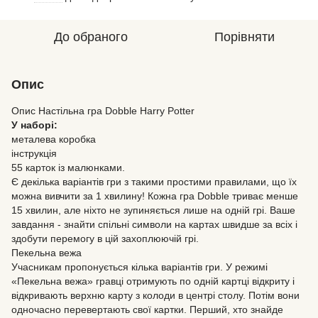
До обраного
Порівняти
Опис
Опис Настільна гра Dobble Harry Potter
У наборі:
металева коробка
інструкція
55 карток із малюнками.
Є декілька варіантів гри з такими простими правилами, що їх
можна вивчити за 1 хвилину! Кожна гра Dobble триває менше
15 хвилин, але ніхто не зупиняється лише на одній грі. Ваше
завдання - знайти спільні символи на картах швидше за всіх і
здобути перемогу в цій захоплюючій грі.
Пекельна вежа
Учасникам пропонується кілька варіантів гри. У режимі
«Пекельна вежа» гравці отримують по одній картці відкриту і
відкривають верхню карту з колоди в центрі столу. Потім вони
одночасно перевертають свої картки. Перший, хто знайде