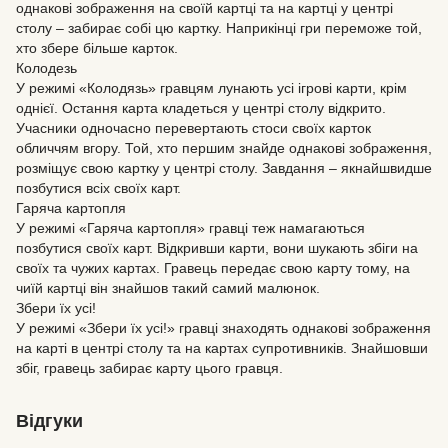
однакові зображення на своїй картці та на картці у центрі
столу – забирає собі цю картку. Наприкінці гри переможе той,
хто збере більше карток.
Колодезь
У режимі «Колодязь» гравцям лунають усі ігрові карти, крім
однієї. Остання карта кладеться у центрі столу відкрито.
Учасники одночасно перевертають стоси своїх карток
обличчям вгору. Той, хто першим знайде однакові зображення,
розміщує свою картку у центрі столу. Завдання – якнайшвидше
позбутися всіх своїх карт.
Гаряча картопля
У режимі «Гаряча картопля» гравці теж намагаються
позбутися своїх карт. Відкривши карти, вони шукають збіги на
своїх та чужих картах. Гравець передає свою карту тому, на
чиїй картці він знайшов такий самий малюнок.
Збери їх усі!
У режимі «Збери їх усі!» гравці знаходять однакові зображення
на карті в центрі столу та на картах супротивників. Знайшовши
збіг, гравець забирає карту цього гравця.
Відгуки