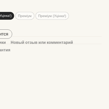
Уцінка!)
Преміум
Преміум (Уцінка!)
ится
ики
Новый отзыв или комментарий
антия