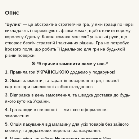
Опис
"
Вулик
" — це абстрактна стратегічна гра, у якій гравці по черзі
викладають і переміщують фішки комах, щоб оточити ворожу
королеву-бджолу. Кожна комаха має свої унікальні рухи, що
створює безліч стратегій і тактичних рішень. Гра не потребує
ігрового поля, що робить її ідеальною для гри на будь-якій
рівній поверхні.
🎯 *9 причин замовити саме у нас:*
1.
Правила гри
УКРАЇНСЬКОЮ
додаємо у подарунок!
2.
Якісні елементи, та гарантія повернення гри, і повної
вартості при винекненні любих складнощів.
3.
Відправка в день замовлення, та швидка доставка до будь-
якого куточка України.
4.
Гра завжди в наявності — миттєве оформлення
замовлення.
5.
Опція пакування від магазину для усіх товарів без зайвого
клопоту, та додаткових переплат за пакування.
6.
Можливість
придбати
Накладним платежем
(без