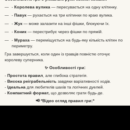
-
Королева вулика
— пересувається на одну клітинку.
-
Павук
— рухається на три клітинки по краю вулика.
-
Жук
— може залазити на інші фішки, блокуючи їх.
-
Коник
— перестрибує через фішки по прямій.
-
Мураха
— переміщується на будь-яку кількість клітин по
периметру.
Гра завершується, коли один із гравців повністю оточує
королеву суперника.
✨ Особливості гри:
-
Простота правил
, але глибока стратегія.
-
Висока реіграбельність
завдяки варіативності ходів.
-
Ідеальна
для любителів шахів та логічних дуелей.
-
Компактний формат,
що дозволяє грати будь-де.
📢 *Відео огляд правил гри:*