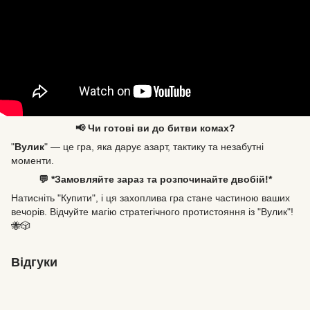
📢 Чи готові ви до битви комах?
"
Вулик
" — це гра, яка дарує азарт, тактику та незабутні
моменти.
💬 *Замовляйте зараз та розпочинайте двобій!*
Натисніть "Купити", і ця захоплива гра стане частиною ваших
вечорів. Відчуйте магію стратегічного протистояння із "Вулик"!
🐝🎲
Відгуки