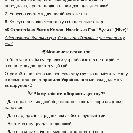
передплат), просто надішліть нам дані для доставки!
7.
Бонусна система для постійних клієнтів.
8.
Консультація від експертів у світі настільних ігор.
🐝 Стратегічна Битва Комах: Настільна Гра "Вулик" (Hive)!
Абстрактна дуельна гра, де кожен хід змінює розстановку
сил!
🌏Мовнонезалежна гра
Тобі та усім твоїм суперникам у грі абсолютно не потрібне
знання мов для пригод у цій грі!
Отримайте повністю мовнонезалежну гру яка не містить тексту
в елементах гри, а
правила Українською
ми вам додамо у
подарунок
😉
💡 *Чому клієнти обирають цю гру?*
- Для стратегічних двобоїв, які наповнюють вечори азартом і
напругою.
- Для пар, друзів чи рідних, які люблять дуельні ігри.
- Як компактну гру для подорожей.
- Для розвитку логічного мислення та стратегічного