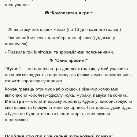
планування.
🎮 *Комплектація гри:*
- 26 шестикутних фішок комах (по 13 для кожного гравця).
- Тканинний мішечок для зберігання фішок (Додаємо у
подарунок)
- Правила гри із чіткими та зрозумілими поясненнями.
✨ *Опис правил:*
"
Вулик
" — це настільна гра для двох гравців, у якій учасники
по черзі викладають і переміщують фішки комах, намагаючись
оточити королеву суперника.
Кожен гравець отримує набір фішок з різними комахами,
включаючи королеву-бджолу, жука, мураху, павука та коника.
Мета гри
— оточити ворожу королеву-бджолу, використовуючи
свої фішки та блокуючи ходи суперника. Гра триває, доки одна
з бджіл не буде оточена з шести сторін, оголошуючи
переможця.
Особливістю гри є унікальні рухи кожної комахи: