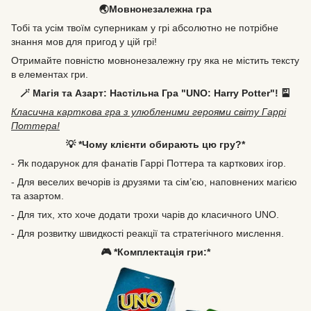
🌏Мовнонезалежна гра
Тобі та усім твоїм суперникам у грі абсолютно не потрібне
знання мов для пригод у цій грі!
Отримайте повністю мовнонезалежну гру яка не містить тексту
в елементах гри.
🪄 Магія та Азарт: Настільна Гра "UNO: Harry Potter"! 🎴
Класична карткова гра з улюбленими героями світу Гаррі
Поттера!
💡 *Чому клієнти обирають цю гру?*
- Як подарунок для фанатів Гаррі Поттера та карткових ігор.
- Для веселих вечорів із друзями та сім’єю, наповнених магією
та азартом.
- Для тих, хто хоче додати трохи чарів до класичного UNO.
- Для розвитку швидкості реакції та стратегічного мислення.
🎮 *Комплектація гри:*