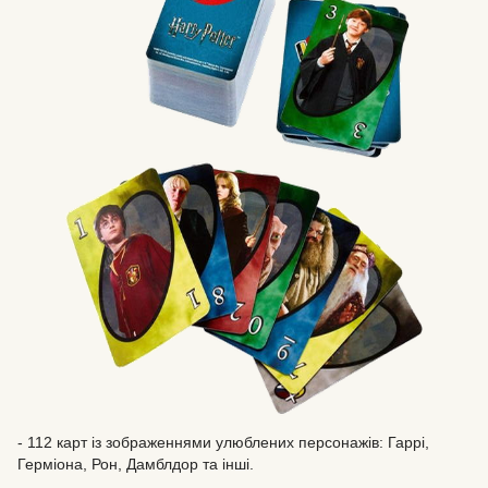
- 112 карт із зображеннями улюблених персонажів: Гаррі,
Герміона, Рон, Дамблдор та інші.