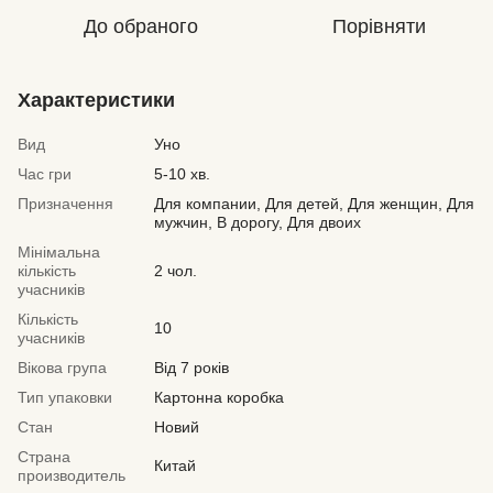
До обраного
Порівняти
Характеристики
Вид
Уно
Час гри
5-10 хв.
Призначення
Для компании, Для детей, Для женщин, Для
мужчин, В дорогу, Для двоих
Мінімальна
кількість
2 чол.
учасників
Кількість
10
учасників
Вікова група
Від 7 років
Тип упаковки
Картонна коробка
Стан
Новий
Страна
Китай
производитель