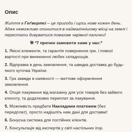
Опис
Життя в
Гоґвортсі
– це пригоди і щось нове кожен день.
Адже неможливо опинитися в наймагічнішому місці на землі і
перестати дивуватися помахам чарівної палички!
🎯 *7 причин замовити саме у нас:*
1.
Якісні елементи, та гарантія повернення гри, і повної
вартості при винекненні любих складнощів.
2.
Відправка в день замовлення, та швидка доставка до будь-
якого куточка України.
3.
Гра завжди в наявності — миттєве оформлення
замовлення.
4.
Опція пакування від магазину для усіх товарів без зайвого
клопоту, та додаткових переплат за пакування.
5.
Можливість
придбати
Накладним платежем
(без
передплат), просто надішліть нам дані для доставки!
6.
Бонусна система для постійних клієнтів.
7.
Консультація від експертів у світі настільних ігор.