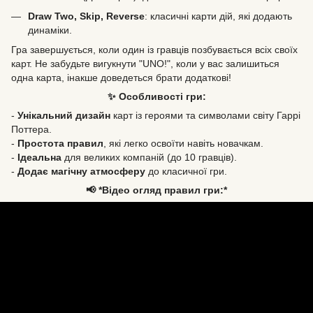
Draw Two, Skip, Reverse
: класичні карти дій, які додають
динаміки.
Гра завершується, коли один із гравців позбувається всіх своїх
карт. Не забудьте вигукнути "UNO!", коли у вас залишиться
одна карта, інакше доведеться брати додаткові!
✨ Особливості гри:
-
Унікальний дизайн
карт із героями та символами світу Гаррі
Поттера.
-
Простота правил
, які легко освоїти навіть новачкам.
-
Ідеальна
для великих компаній (до 10 гравців).
-
Додає магічну атмосферу
до класичної гри.
📢 *Відео огляд правил гри:*