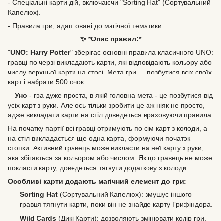
- Спеціальні карти дій, включаючи "Sorting Hat" (Сортувальний
Капелюх).
- Правила гри, адаптовані до магічної тематики.
✨ *Опис правил:*
"
UNO: Harry Potter
" зберігає основні правила класичного UNO:
гравці по черзі викладають карти, які відповідають кольору або
числу верхньої карти на стосі. Мета гри — позбутися всіх своїх
карт і набрати 500 очок.
Уно
- гра дуже проста, в якій головна мета - це позбутися від
усіх карт з руки. Але ось тільки зробити це аж ніяк не просто,
адже викладати карти на стіл доведеться враховуючи правила.
На початку партії всі гравці отримують по сім карт з колоди, а
на стіл викладається ще одна карта, формуючи початок
стопки. Активний гравець може викласти на неї карту з руки,
яка збігається за кольором або числом. Якщо гравець не може
покласти карту, доведеться тягнути додаткову з колоди.
Особливі карти додають магічний елемент до гри:
Sorting Hat
(Сортувальний Капелюх): змушує іншого
гравця тягнути карти, поки він не знайде карту Грифіндора.
Wild Cards
(Дикі Карти): дозволяють змінювати колір гри.