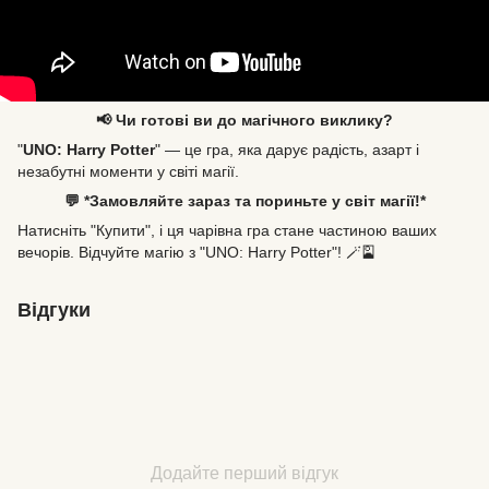
📢 Чи готові ви до магічного виклику?
"
UNO: Harry Potter
" — це гра, яка дарує радість, азарт і
незабутні моменти у світі магії.
💬 *Замовляйте зараз та пориньте у світ магії!*
Натисніть "Купити", і ця чарівна гра стане частиною ваших
вечорів. Відчуйте магію з "UNO: Harry Potter"! 🪄🎴
Відгуки
Додайте перший відгук