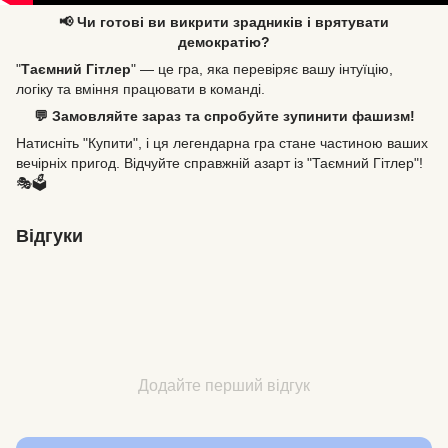
📢 Чи готові ви викрити зрадників і врятувати
демократію?
"
Таємний Гітлер
" — це гра, яка перевіряє вашу інтуїцію,
логіку та вміння працювати в команді.
💬 Замовляйте зараз та спробуйте зупинити фашизм!
Натисніть "Купити", і ця легендарна гра стане частиною ваших
вечірніх пригод. Відчуйте справжній азарт із "Таємний Гітлер"!
🎭🗳️
Відгуки
Додайте перший відгук