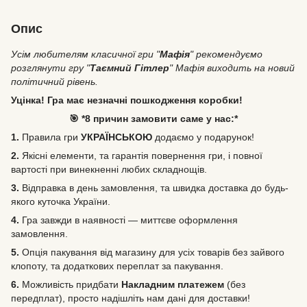
Опис
Усім любителям класичної гри "
Мафія
" рекомендуємо
розглянути гру "
Таємний Гітлер
" Мафія виходить на новий
політичний рівень.
Уцінка! Гра має незначні пошкодження коробки!
🎯 *8 причин замовити саме у нас:*
1.
Правила гри
УКРАЇНСЬКОЮ
додаємо у подарунок!
2.
Якісні елементи, та гарантія повернення гри, і повної
вартості при винекненні любих складнощів.
3.
Відправка в день замовлення, та швидка доставка до будь-
якого куточка України.
4.
Гра завжди в наявності — миттєве оформлення
замовлення.
5.
Опція пакування від магазину для усіх товарів без зайвого
клопоту, та додаткових переплат за пакування.
6.
Можливість
придбати
Накладним платежем
(без
передплат), просто надішліть нам дані для доставки!