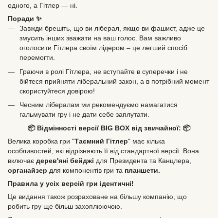
одного, а Гітлер — ні.
Поради ✨
Завжди брешіть, що ви ліберал, якщо ви фашист, адже це
змусить інших зважати на ваш голос. Вам важливо
оголосити Гітлера своїм лідером – це легший спосіб
перемогти.
Граючи в ролі Гітлера, не вступайте в суперечки і не
бійтеся прийняти ліберальний закон, а в потрібний момент
скористуйтеся довірою!
Чесним лібералам ми рекомендуємо намагатися
гальмувати гру і не дати себе заплутати.
📦 Відмінності версії BIG BOX від звичайної: 📦
Велика коробка гри "
Таємний Гітлер
" має кілька
особливостей, які відрізняють її від стандартної версії. Вона
включає
дерев'яні бейджі
для Президента та Канцлера,
органайзер
для компонентів гри та
планшети.
Правила у усіх версій гри ідентичні!
Це видання також розраховане на більшу компанію, що
робить гру ще більш захоплюючою.