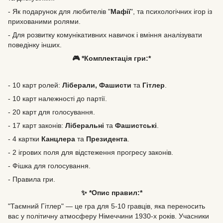
- Як подарунок для любителів "
Мафії
", та психологічних ігор із
прихованими ролями.
- Для розвитку комунікативних навичок і вміння аналізувати
поведінку інших.
🎮 *Комплектація гри:*
- 10 карт ролей:
Ліберали, Фашисти
та
Гітлер
.
- 10 карт належності до партії.
- 20 карт для голосування.
- 17 карт законів:
Ліберальні
та
Фашистські
.
- 4 картки
Канцлера
та
Президента
.
- 2 ігрових поля для відстеження прогресу законів.
- Фішка для голосування.
- Правила гри.
✨ *Опис правил:*
"Таємний Гітлер" — це гра для 5-10 гравців, яка переносить
вас у політичну атмосферу Німеччини 1930-х років. Учасники