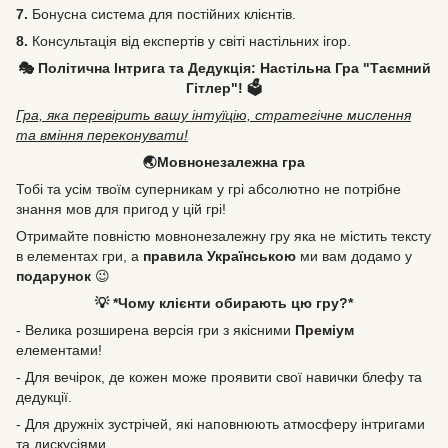
7.
Бонусна система для постійних клієнтів.
8.
Консультація від експертів у світі настільних ігор.
🎭 Політична Інтрига та Дедукція: Настільна Гра "Таємний
Гітлер"! 🗳️
Гра, яка перевірить вашу інтуїцію, стратегічне мислення
та вміння переконувати!
🌏Мовнонезалежна гра
Тобі та усім твоїм суперникам у грі абсолютно не потрібне
знання мов для пригод у цій грі!
Отримайте повністю мовнонезалежну гру яка не містить тексту
в елементах гри, а
правила Українською
ми вам додамо у
подарунок
😉
💡 *Чому клієнти обирають цю гру?*
- Велика розширена версія гри з якісними
Преміум
елементами!
- Для вечірок, де кожен може проявити свої навички блефу та
дедукції.
- Для дружніх зустрічей, які наповнюють атмосферу інтригами
та дискусіями.