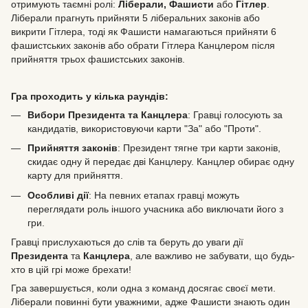
отримують таємні ролі:
Ліберали, Фашисти
або
Гітлер
.
Ліберали прагнуть прийняти 5 ліберальних законів або
викрити Гітлера, тоді як Фашисти намагаються прийняти 6
фашистських законів або обрати Гітлера Канцлером після
прийняття трьох фашистських законів.
Гра проходить у кілька раундів:
Вибори Президента та Канцлера
: Гравці голосують за
кандидатів, використовуючи карти "За" або "Проти".
Прийняття законів
: Президент тягне три карти законів,
скидає одну й передає дві Канцлеру. Канцлер обирає одну
карту для прийняття.
Особливі дії
: На певних етапах гравці можуть
переглядати роль іншого учасника або виключати його з
гри.
Гравці прислухаються до слів та беруть до уваги дії
Президента
та
Канцлера
, але важливо не забувати, що будь-
хто в цій грі може брехати!
Гра завершується, коли одна з команд досягає своєї мети.
Ліберали повинні бути уважними, адже Фашисти знають один