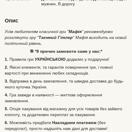
мужчин, В дорогу
Опис
Усім любителям класичної гри "
Мафія
" рекомендуємо
розглянути гру "
Таємний Гітлер
" Мафія виходить на новий
політичний рівень.
🎯 *8 причин замовити саме у нас:*
1.
Правила гри
УКРАЇНСЬКОЮ
додаємо у подарунок!
2.
Якісні елементи, та гарантія повернення гри, і повної
вартості при винекненні любих складнощів.
3.
Відправка в день замовлення, та швидка доставка до будь-
якого куточка України.
4.
Гра завжди в наявності — миттєве оформлення
замовлення.
5.
Опція пакування від магазину для усіх товарів без зайвого
клопоту, та додаткових переплат за пакування.
6.
Можливість
придбати
Накладним платежем
(без
передплат), просто надішліть нам дані для доставки!