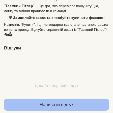
"
Таємний Гітлер
" — це гра, яка перевіряє вашу інтуїцію,
логіку та вміння працювати в команді.
💬 Замовляйте зараз та спробуйте зупинити фашизм!
Натисніть "Купити", і ця легендарна гра стане частиною ваших
вечірніх пригод. Відчуйте справжній азарт із "Таємний Гітлер"!
🎭🗳️
Відгуки
Додайте перший відгук
Написати відгук