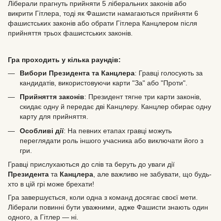
Ліберали прагнуть прийняти 5 ліберальних законів або
викрити Гітлера, тоді як Фашисти намагаються прийняти 6
фашистських законів або обрати Гітлера Канцлером після
прийняття трьох фашистських законів.
Гра проходить у кілька раундів:
Вибори Президента та Канцлера
: Гравці голосують за
кандидатів, використовуючи карти "За" або "Проти".
Прийняття законів
: Президент тягне три карти законів,
скидає одну й передає дві Канцлеру. Канцлер обирає одну
карту для прийняття.
Особливі дії
: На певних етапах гравці можуть
переглядати роль іншого учасника або виключати його з
гри.
Гравці прислухаються до слів та беруть до уваги дії
Президента
та
Канцлера
, але важливо не забувати, що будь-
хто в цій грі може брехати!
Гра завершується, коли одна з команд досягає своєї мети.
Ліберали повинні бути уважними, адже Фашисти знають один
одного, а Гітлер — ні.