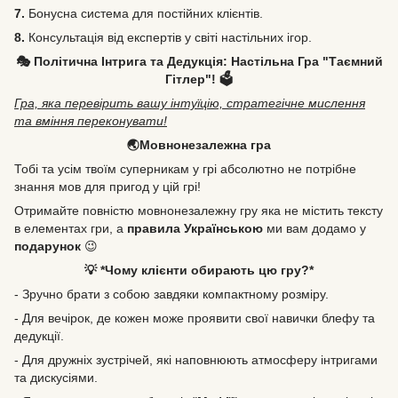
7.
Бонусна система для постійних клієнтів.
8.
Консультація від експертів у світі настільних ігор.
🎭 Політична Інтрига та Дедукція: Настільна Гра "Таємний
Гітлер"! 🗳️
Гра, яка перевірить вашу інтуїцію, стратегічне мислення
та вміння переконувати!
🌏Мовнонезалежна гра
Тобі та усім твоїм суперникам у грі абсолютно не потрібне
знання мов для пригод у цій грі!
Отримайте повністю мовнонезалежну гру яка не містить тексту
в елементах гри, а
правила Українською
ми вам додамо у
подарунок
😉
💡 *Чому клієнти обирають цю гру?*
- Зручно брати з собою завдяки компактному розміру.
- Для вечірок, де кожен може проявити свої навички блефу та
дедукції.
- Для дружніх зустрічей, які наповнюють атмосферу інтригами
та дискусіями.