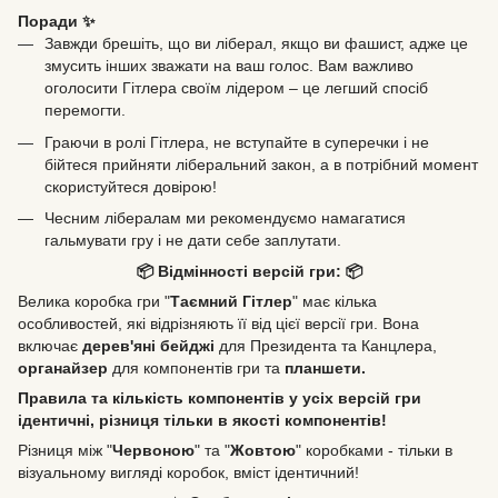
Поради ✨
Завжди брешіть, що ви ліберал, якщо ви фашист, адже це
змусить інших зважати на ваш голос. Вам важливо
оголосити Гітлера своїм лідером – це легший спосіб
перемогти.
Граючи в ролі Гітлера, не вступайте в суперечки і не
бійтеся прийняти ліберальний закон, а в потрібний момент
скористуйтеся довірою!
Чесним лібералам ми рекомендуємо намагатися
гальмувати гру і не дати себе заплутати.
📦 Відмінності версій гри: 📦
Велика коробка гри "
Таємний Гітлер
" має кілька
особливостей, які відрізняють її від цієї версії гри. Вона
включає
дерев'яні бейджі
для Президента та Канцлера,
органайзер
для компонентів гри та
планшети.
Правила та кількість компонентів у усіх версій гри
ідентичні, різниця тільки в якості компонентів!
Різниця між "
Червоною
" та "
Жовтою
" коробками - тільки в
візуальному вигляді коробок, вміст ідентичний!