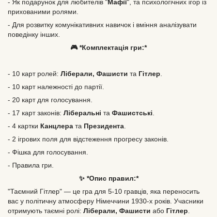
- Як подарунок для любителів "
Мафії
", та психологічних ігор із
прихованими ролями.
- Для розвитку комунікативних навичок і вміння аналізувати
поведінку інших.
🎮 *Комплектація гри:*
- 10 карт ролей:
Ліберали, Фашисти
та
Гітлер
.
- 10 карт належності до партії.
- 20 карт для голосування.
- 17 карт законів:
Ліберальні
та
Фашистські
.
- 4 картки
Канцлера
та
Президента
.
- 2 ігрових поля для відстеження прогресу законів.
- Фішка для голосування.
- Правила гри.
✨ *Опис правил:*
"Таємний Гітлер" — це гра для 5-10 гравців, яка переносить
вас у політичну атмосферу Німеччини 1930-х років. Учасники
отримують таємні ролі:
Ліберали, Фашисти
або
Гітлер
.