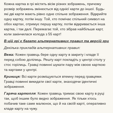
Кожна картка в грі містить вісім різних зображень, причому
розмір зображень змінюється від однієї карти до іншої. Будь-
які дві карти мають рівно одне спільне зображення. Відкрийте
одну картку, потім іншу. Той, хто помічає спільний символ на
обох картах, отримує першу картку, потім відкривається інша
картка, і так далі. Перемагає той, хто зібрав найбільше карт,
коли закінчилася колода з 55 карт!
В цій грі є багато альтернативних правил та версій гри
Декілька прикладів альтернативних правил:
Вежа:
Кожен гравець бере одну карту в закриту і кладе її
перед собою долілиць. Решту карт покладіть у центрі столу у
стос горілиць. Гравці повинні шукати пару між своєю карткою
та картами у центрі.
Криниця:
Всі карти розміщуються втемну перед гравцями.
Гравці повинні викидати свої карти, знаходячи ідентичні
зображення.
Гаряча картопля
: Кожен гравець тримає свою карту в руці
так, щоб іншим було видно зображення. Як тільки хтось
побачив таке саме малюнок, що й на своїй карті, оперативно
кладе карту на чужу.