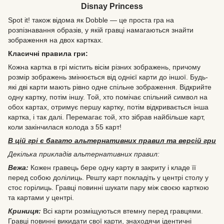
Disnay Princess
Spot it! також відома як Dobble — це проста гра на
розпізнавання образів, у якій гравці намагаються знайти
зображення на двох картках.
Класичні правила гри:
Кожна картка в грі містить вісім різних зображень, причому
розмір зображень змінюється від однієї карти до іншої. Будь-
які дві карти мають рівно одне спільне зображення. Відкрийте
одну картку, потім іншу. Той, хто помічає спільний символ на
обох картах, отримує першу картку, потім відкривається інша
картка, і так далі. Перемагає той, хто зібрав найбільше карт,
коли закінчилася колода з 55 карт!
В цій грі є багато альтернативних правил та версій гри
Декілька прикладів альтернативних правил:
Вежа:
Кожен гравець бере одну карту в закриту і кладе її
перед собою долілиць. Решту карт покладіть у центрі столу у
стос горілиць. Гравці повинні шукати пару між своєю карткою
та картами у центрі.
Криниця:
Всі карти розміщуються втемну перед гравцями.
Гравці повинні викидати свої карти, знаходячи ідентичні